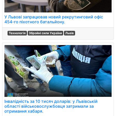
У Львові запрацював новий рекрутинговий офіс
454-го піхотного батальйону.
Технологія
Збройні сили України
Львів
Інвалідність за 10 тисяч доларів: у Львівській
області військовослужбовця затримали за
отримання хабаря.