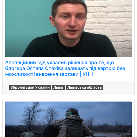
Апеляційний суд ухвалив рішення про те, що
блогера Остапа Стахіва залишать під вартою без
можливості внесення застави | УНН
Збройні сили України
Львів
Львівська область