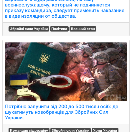
военнослужащему, который не подчиняется
приказу командира, следует применить наказание
в виде изоляции от общества.
Збройні сили України
Політика
Воєнний стан
Потрібно залучити від 200 до 500 тисяч осіб: де
шукатимуть новобранців для Збройних Сил
України.
Командир підрозділу
Збройні сили України
Уряд України