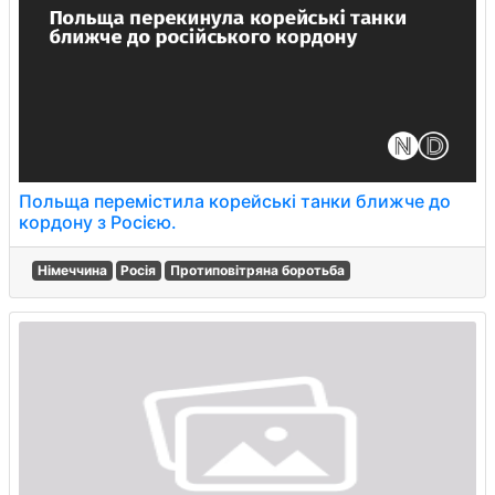
Польща перемістила корейські танки ближче до
кордону з Росією.
Німеччина
Росія
Протиповітряна боротьба