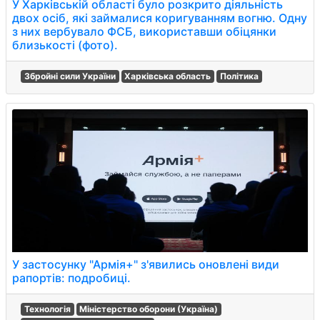
У Харківській області було розкрито діяльність
двох осіб, які займалися коригуванням вогню. Одну
з них вербувало ФСБ, використавши обіцянки
близькості (фото).
Збройні сили України
Харківська область
Політика
У застосунку "Армія+" з'явились оновлені види
рапортів: подробиці.
Технологія
Міністерство оборони (Україна)