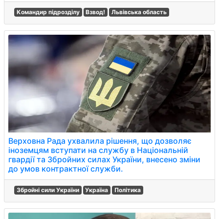
Командир підрозділу
Взвод!
Львівська область
Верховна Рада ухвалила рішення, що дозволяє
іноземцям вступати на службу в Національній
гвардії та Збройних силах України, внесено зміни
до умов контрактної служби.
Збройні сили України
Україна
Політика