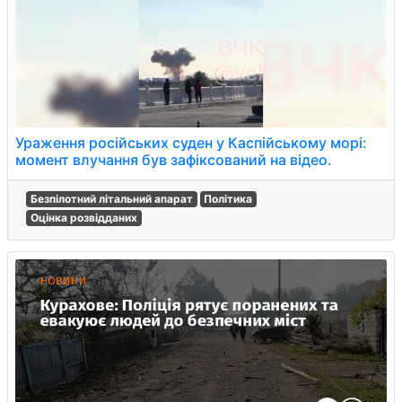
Ураження російських суден у Каспійському морі:
момент влучання був зафіксований на відео.
Безпілотний літальний апарат
Політика
Оцінка розвідданих