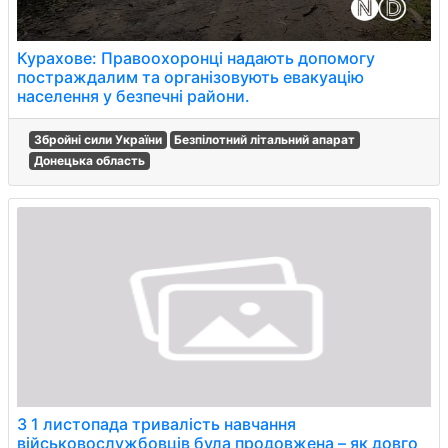
Курахове: Правоохоронці надають допомогу
постраждалим та організовують евакуацію
населення у безпечні райони.
Збройні сили України
Безпілотний літальний апарат
Донецька область
З 1 листопада тривалість навчання
військовослужбовців була продовжена – як довго