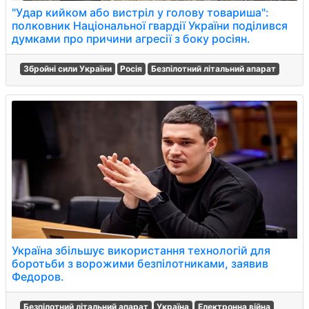
"Удар кийком або вистріл у голову товариша":
полковник Національної гвардії України поділився
думками про причини агресії з боку росіян.
Збройні сили України
Росія
Безпілотний літальний апарат
Україна збільшує використання технологій для
боротьби з ворожими безпілотниками, заявив
Федоров.
Безпілотний літальний апарат
Україна
Електронна війна