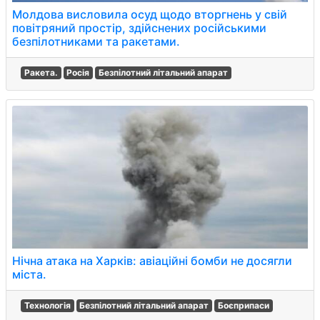
Молдова висловила осуд щодо вторгнень у свій
повітряний простір, здійснених російськими
безпілотниками та ракетами.
Ракета.
Росія
Безпілотний літальний апарат
Нічна атака на Харків: авіаційні бомби не досягли
міста.
Технологія
Безпілотний літальний апарат
Боєприпаси