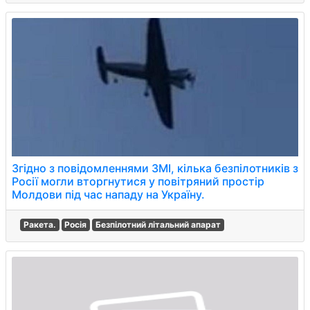
Згідно з повідомленнями ЗМІ, кілька безпілотників з
Росії могли вторгнутися у повітряний простір
Молдови під час нападу на Україну.
Ракета.
Росія
Безпілотний літальний апарат