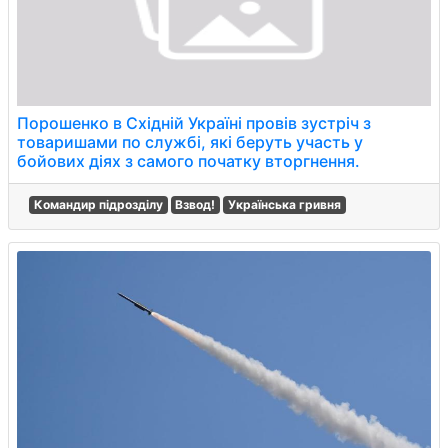
Порошенко в Східній Україні провів зустріч з
товаришами по службі, які беруть участь у
бойових діях з самого початку вторгнення.
Командир підрозділу
Взвод!
Українська гривня