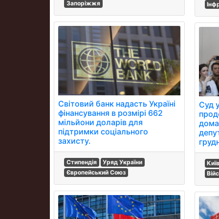
Запоріжжя
Інф
Світовий банк надасть Україні
Суд 
фінансування в розмірі 662
прод
мільйони доларів для
дома
підтримки соціального
депу
захисту.
груд
Стипендія
Уряд України
Киї
Європейський Союз
Вій