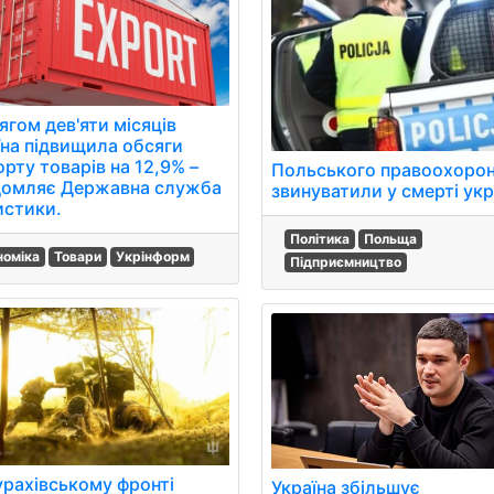
ягом дев'яти місяців
їна підвищила обсяги
рту товарів на 12,9% –
Польського правоохоро
домляє Державна служба
звинуватили у смерті укр
истики.
Політика
Польща
номіка
Товари
Укрінформ
Підприємництво
урахівському фронті
Україна збільшує