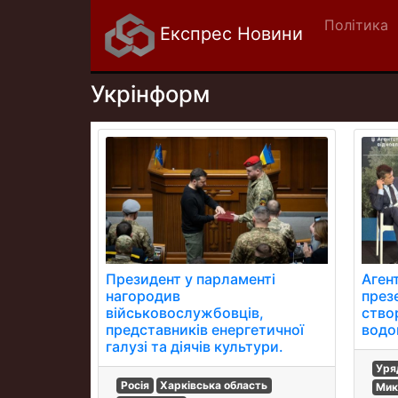
Політика
Експрес Новини
Укрінформ
Президент у парламенті
Аген
нагородив
през
військовослужбовців,
ство
представників енергетичної
водо
галузі та діячів культури.
Уря
Росія
Харківська область
Мик