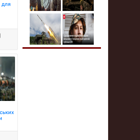
 для
і
нських
и