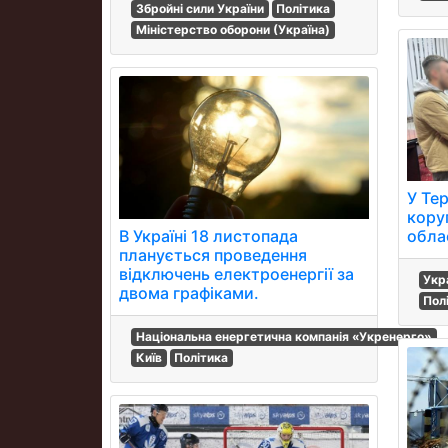
Збройні сили України
Політика
Міністерство оборони (Україна)
У Те
коруп
В Україні 18 листопада
обла
планується проведення
відключень електроенергії за
Укр
двома графіками.
Полі
Національна енергетична компанія «Укренерго»
Київ
Політика