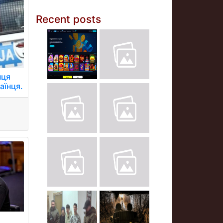
Recent posts
нця
аїнця.