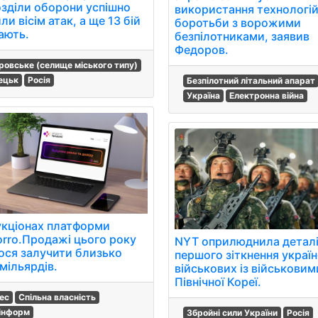
озділи оборони успішно
використання технологій
ли вісім атак, а ще 13 бій
боротьби з ворожими
ають.
безпілотниками, заявив
Федоров.
ровське (селище міського типу)
ецьк
Росія
Безпілотний літальний апарат
Україна
Електронна війна
укціонах платформи
orro.Продажі цього року
NYT оприлюднила детал
ося залучити близько
першого зіткнення украї
мільярдів.
військових із військовим
Північної Кореї.
нес
Спільна власність
інформ
Збройні сили України
Росія