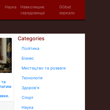
т
Наука
Навколишнє
GGbet
середовище
зеркало
Categories
Політика
Бізнес
Мистецтво та розваги
Технологія
 та
илатим
Здоров'я
авки.
Спорт
Наука