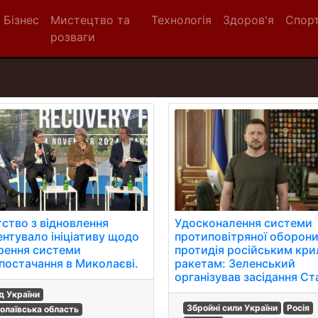
Бізнес
Мистецтво та
Технологія
Здоров'я
Спор
розваги
тство з відновлення
Удосконалення системи
ентувало ініціативу щодо
протиповітряної оборони
рення системи
протидія російським кр
постачання в Миколаєві.
ракетам: Зеленський
організував засідання Ст
д України
Збройні сили України
Росія
олаївська область