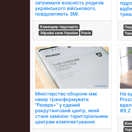
затримали власність родичів
підр
українського військового,
відби
повідомляють ЗМІ.
трив
Командир підрозділу
Пок
Збройні сили України
Росія
Тор
Міністерство оборони має
На а
намір трансформувати
Proz
"Резерв+" у єдиний
вдал
рекрутинговий центр, який
₴9,2 
стане заміною територіальним
центрам комплектування.
Біз
Укр