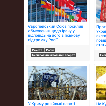
Європейський Союз посилив
Прот
обмеження щодо Ірану у
Укра
відповідь на його військову
експо
підтримку Росії.
пові
стат
Ракета.
Росія
Безпілотний літальний апарат
Еко
У Криму російські власті
На К