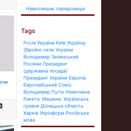
Навколишнє середовище
Tags
Росія
Україна
Київ
Українці
Збройні сили України
Володимир Зеленський
Росіяни
Президент
(державна посада)
Президент України
Європа
аючи
Європейський Союз
Володимир Путін
Німеччина
Ракета.
Машина.
Українська
гривня
Донецька область
а
Харків
Укрінформ
Російська
мова