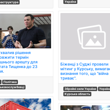
Україна
раструктура
ухвалив рішення
овжити термін
шнього арешту для
Біженці з Суджі провели
тата Тищенка до 23
мітинг у Курську, вимаг
ня.
визнання того, що "війна
триває".
в
Політика
ськовослужбовці
Збройні сили України
Україн
Курська область