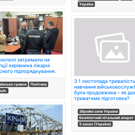
Україна
рнополі затримали на
ції керівника лікарні
сного підпорядкування.
З 1 листопада триваліст
аїнська гривня
Політика
навчання військовослуж
ція.
була продовжена – як до
триватиме підготовка?
Збройні сили України
Безпілотний літальний апарат
5 канал (Україна)