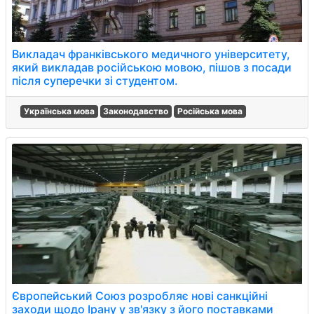
Викладач франківського медичного університету,
який викладав російською мовою, пішов з посади
після суперечки зі студентом.
Українська мова
Законодавство
Російська мова
Європейський Союз розробляє нові санкційні
заходи щодо Ірану у зв'язку з його поставками