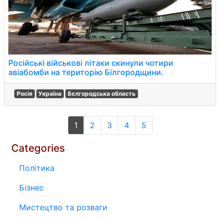
Російські військові літаки скинули чотири
авіабомби на територію Білгородщини.
Росія
Україна
Бєлгородська область
1
2
3
4
5
Categories
Політика
Бізнес
Мистецтво та розваги