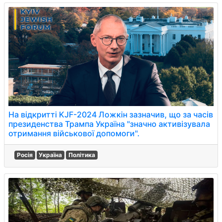
На відкритті KJF-2024 Ложкін зазначив, що за часів
президенства Трампа Україна "значно активізувала
отримання військової допомоги".
Росія
Україна
Політика