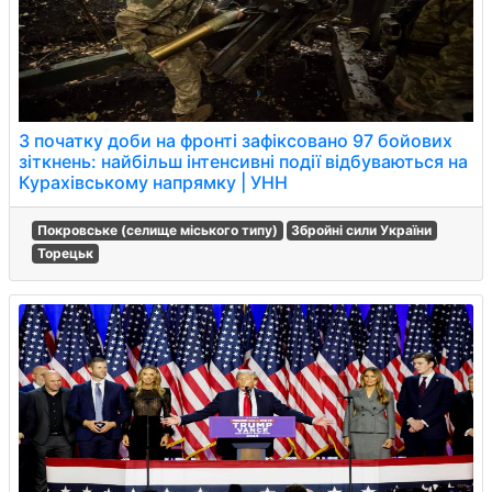
З початку доби на фронті зафіксовано 97 бойових
зіткнень: найбільш інтенсивні події відбуваються на
Курахівському напрямку | УНН
Покровське (селище міського типу)
Збройні сили України
Торецьк