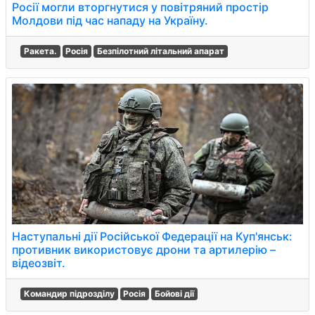
Росії могли вторгнутися у повітряний простір
Молдови під час нападу на Україну.
Ракета.
Росія
Безпілотний літальний апарат
Наступальні дії Російської Федерації на Куп'янськ:
противник використовує дрони та артилерію –
відеозвіт.
Командир підрозділу
Росія
Бойові дії