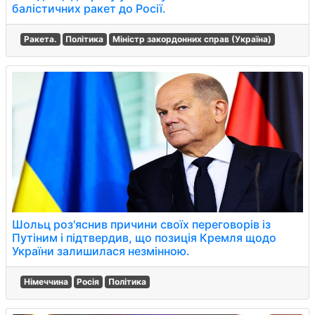
балістичних ракет до Росії.
Ракета.
Політика
Міністр закордонних справ (Україна)
Шольц роз'яснив причини своїх переговорів із
Путіним і підтвердив, що позиція Кремля щодо
України залишилася незмінною.
Німеччина
Росія
Політика