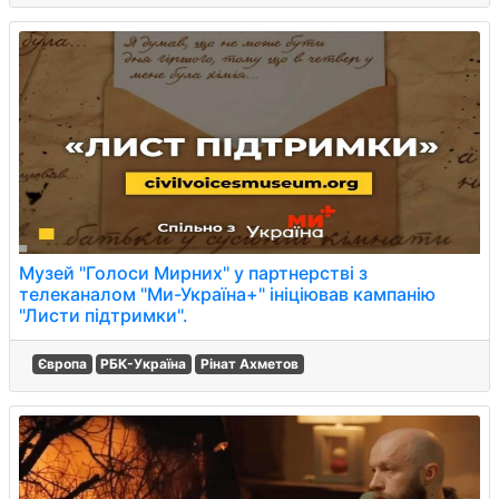
Музей "Голоси Мирних" у партнерстві з
телеканалом "Ми-Україна+" ініціював кампанію
"Листи підтримки".
Європа
РБК-Україна
Рінат Ахметов