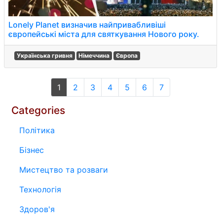
Lonely Planet визначив найпривабливіші
європейські міста для святкування Нового року.
Українська гривня
Німеччина
Європа
1
2
3
4
5
6
7
Categories
Політика
Бізнес
Мистецтво та розваги
Технологія
Здоров'я