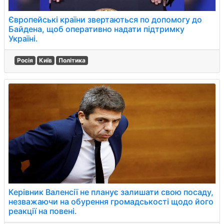
Європейські країни звертаються по допомогу до
Байдена, щоб оперативно надати підтримку
Україні.
Росія
Київ
Політика
Керівник Валенсії не планує залишати свою посаду,
незважаючи на обурення громадськості щодо його
реакції на повені.