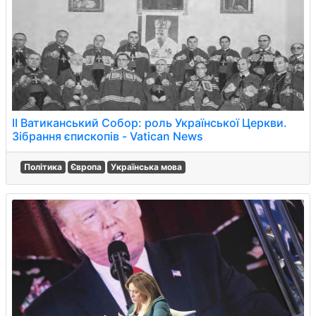
ІІ Ватиканський Собор: роль Української Церкви.
Зібрання єпископів - Vatican News
Політика
Європа
Українська мова