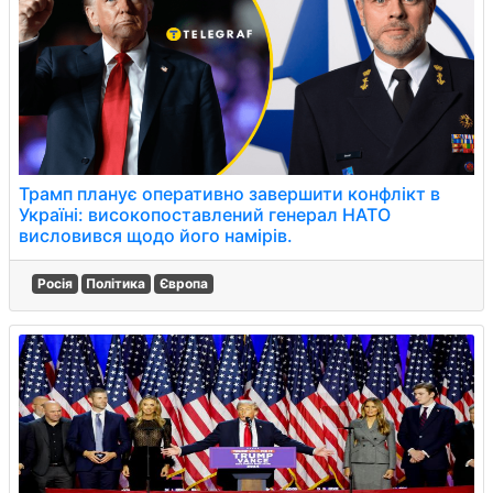
Трамп планує оперативно завершити конфлікт в
Україні: високопоставлений генерал НАТО
висловився щодо його намірів.
Росія
Політика
Європа