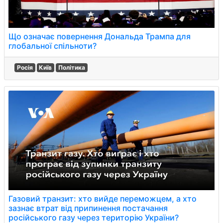
Що означає повернення Дональда Трампа для
глобальної спільноти?
Росія
Київ
Політика
Газовий транзит: хто вийде переможцем, а хто
зазнає втрат від припинення постачання
російського газу через територію України?