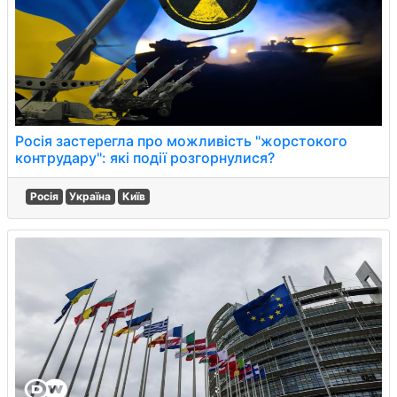
Росія застерегла про можливість "жорстокого
контрудару": які події розгорнулися?
Росія
Україна
Київ