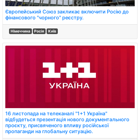
Європейський Союз закликає включити Росію до
фінансового "чорного" реєстру.
Німеччина
Росія
Київ
16 листопада на телеканалі "1+1 Україна"
відбудеться презентація нового документального
проєкту, присвяченого впливу російської
пропаганди на глобальну ситуацію.