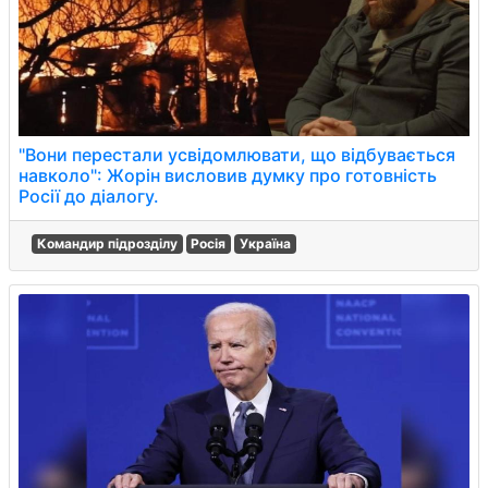
"Вони перестали усвідомлювати, що відбувається
навколо": Жорін висловив думку про готовність
Росії до діалогу.
Командир підрозділу
Росія
Україна