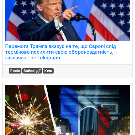
Перемога Трампа вказує на те, що Європі слід
терміново посилити свою обороноздатність, -
зазначає The Telegraph.
Росія
Бойові дії
Київ