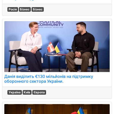
Росія
Бізнес
Бізнес
Данія виділить €130 мільйонів на підтримку
оборонного сектора України.
Україна
Київ
Європа