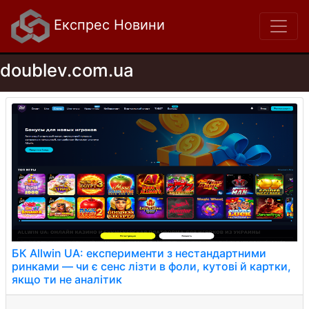
Експрес Новини
doublev.com.ua
БК Allwin UA: експерименти з нестандартними
ринками — чи є сенс лізти в фоли, кутові й картки,
якщо ти не аналітик