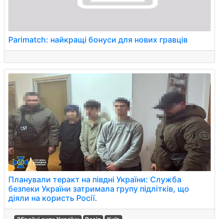
Parimatch: найкращі бонуси для нових гравців
Планували теракт на півдні України: Служба
безпеки України затримала групу підлітків, що
діяли на користь Росії.