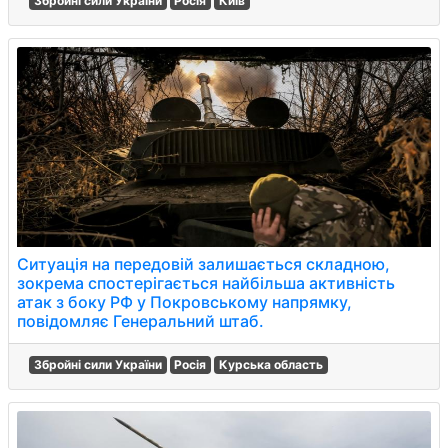
Збройні сили України
Росія
Київ
Ситуація на передовій залишається складною,
зокрема спостерігається найбільша активність
атак з боку РФ у Покровському напрямку,
повідомляє Генеральний штаб.
Збройні сили України
Росія
Курська область