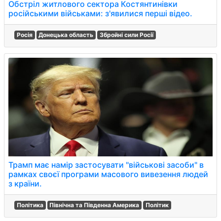
Обстріл житлового сектора Костянтинівки
російськими військами: з'явилися перші відео.
Росія
Донецька область
Збройні сили Росії
Трамп має намір застосувати "військові засоби" в
рамках своєї програми масового вивезення людей
з країни.
Політика
Північна та Південна Америка
Політик