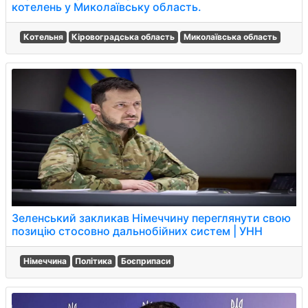
котелень у Миколаївську область.
Котельня
Кіровоградська область
Миколаївська область
Зеленський закликав Німеччину переглянути свою
позицію стосовно дальнобійних систем | УНН
Німеччина
Політика
Боєприпаси