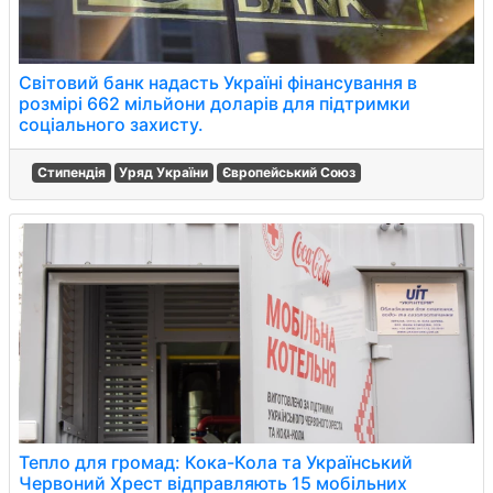
Світовий банк надасть Україні фінансування в
розмірі 662 мільйони доларів для підтримки
соціального захисту.
Стипендія
Уряд України
Європейський Союз
Тепло для громад: Кока-Кола та Український
Червоний Хрест відправляють 15 мобільних