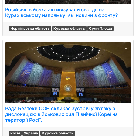
Російські війська активізували свої дії на
Курахівському напрямку: які новини з фронту?
Чернігівська область
Курська область
Суми Площа
Рада Безпеки ООН скликає зустріч у зв'язку з
дислокацією військових сил Північної Кореї на
території Росії.
Росія
Україна
Курська область