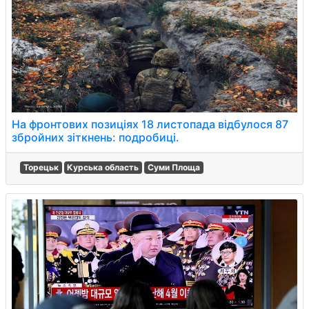
На фронтових позиціях 18 листопада відбулося 87
збройних зіткнень: подробиці.
Торецьк
Курська область
Суми Площа