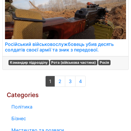
Російський військовослужбовець убив десять
солдатів своєї армії та зник з передової.
Командир підрозділу
Рота (військова частина)
Росія
1
2
3
4
Categories
Політика
Бізнес
Мистецтво та розваги