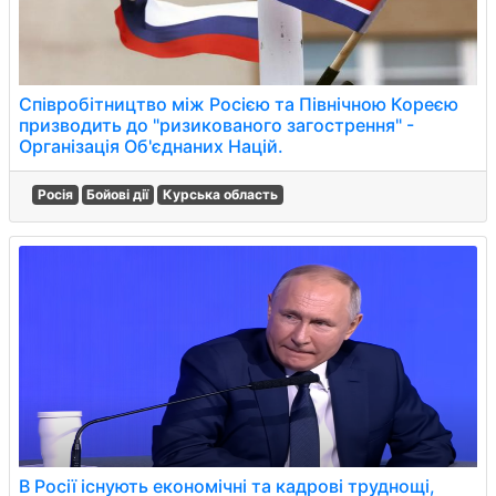
Співробітництво між Росією та Північною Кореєю
призводить до "ризикованого загострення" -
Організація Об'єднаних Націй.
Росія
Бойові дії
Курська область
В Росії існують економічні та кадрові труднощі,