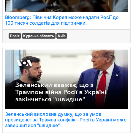
Bloomberg: Північна Корея може надати Росії до
100 тисяч солдатів для підтримки.
Росія
Курська область
Київ
Зеленський висловив думку, що за умов
президенства Трампа конфлікт Росії в Україні може
завершитися "швидше".