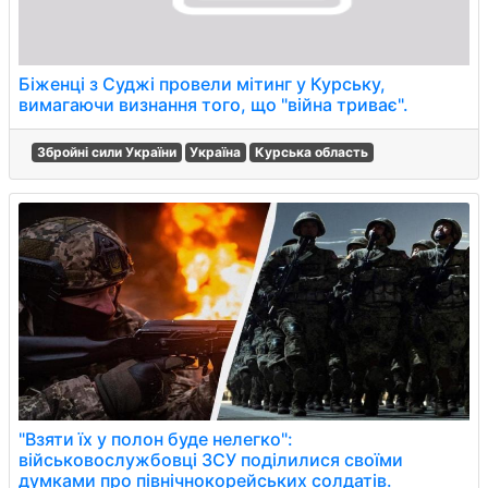
Біженці з Суджі провели мітинг у Курську,
вимагаючи визнання того, що "війна триває".
Збройні сили України
Україна
Курська область
"Взяти їх у полон буде нелегко":
військовослужбовці ЗСУ поділилися своїми
думками про північнокорейських солдатів.