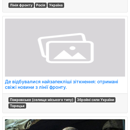
Лінія фронту
Росія
Україна
Де відбувалися найзапекліші зіткнення: отримані
свіжі новини з лінії фронту.
Покровське (селище міського типу)
Збройні сили України
Торецьк