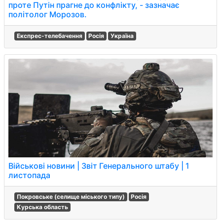
проте Путін прагне до конфлікту, - зазначає
політолог Морозов.
Експрес-телебачення
Росія
Україна
Військові новини | Звіт Генерального штабу | 1
листопада
Покровське (селище міського типу)
Росія
Курська область