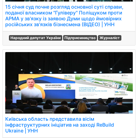
15 січня суд почне розгляд основної суті справи,
поданої власником "Гуліверу" Поліщуком проти
АРМА у зв'язку із заявою Думи щодо ймовірних
російських зв'язків бізнесмена (ВІДЕО) | УНН
Народний депутат України
Підприємництво
Журналіст
Київська область представила вісім
інфраструктурних ініціатив на заході ReBuild
Ukraine | УНН