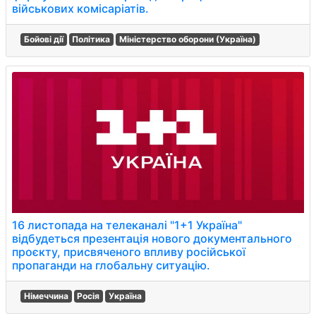
військових комісаріатів.
Бойові дії
Політика
Міністерство оборони (Україна)
16 листопада на телеканалі "1+1 Україна"
відбудеться презентація нового документального
проєкту, присвяченого впливу російської
пропаганди на глобальну ситуацію.
Німеччина
Росія
Україна