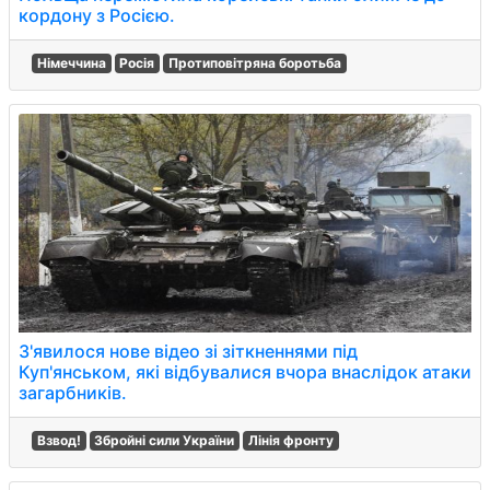
кордону з Росією.
Німеччина
Росія
Протиповітряна боротьба
З'явилося нове відео зі зіткненнями під
Куп'янськом, які відбувалися вчора внаслідок атаки
загарбників.
Взвод!
Збройні сили України
Лінія фронту