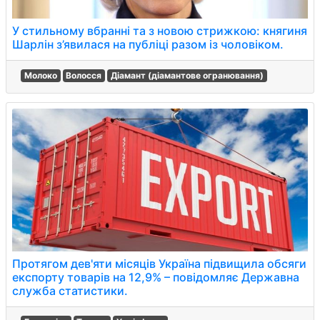
У стильному вбранні та з новою стрижкою: княгиня
Шарлін з’явилася на публіці разом із чоловіком.
Молоко
Волосся
Діамант (діамантове огранювання)
Протягом дев'яти місяців Україна підвищила обсяги
експорту товарів на 12,9% – повідомляє Державна
служба статистики.