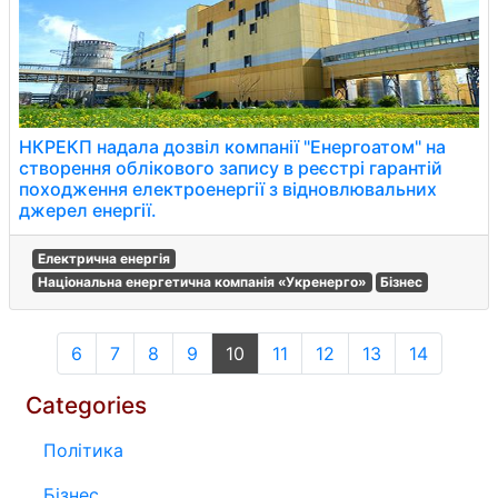
НКРЕКП надала дозвіл компанії "Енергоатом" на
створення облікового запису в реєстрі гарантій
походження електроенергії з відновлювальних
джерел енергії.
Електрична енергія
Національна енергетична компанія «Укренерго»
Бізнес
6
7
8
9
10
11
12
13
14
Categories
Політика
Бізнес