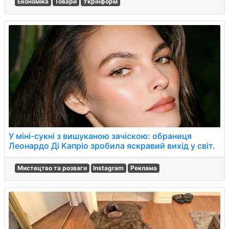
Економіка
Товари
Укрінформ
У міні-сукні з вишуканою зачіскою: обраниця
Леонардо Ді Капріо зробила яскравий вихід у світ.
Мистецтво та розваги
Instagram
Реклама