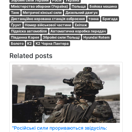
Збройні сили України
Росія
Україна
Міністерство оборони (Україна)
Польща
Бойова машина
Танк
Метричні кінські сили
Дизельний двигун
Дистанційно керована станція озброєння
тонна
Бригада
Ґрунт
Номер військової частини
Екіпаж
Підвіска автомобіля
Автоматична коробка передач
Південна Корея
Збройні сили Польщі
Hyundai Rotem
Болото
K2
K2 Чорна Пантера
Related posts
"Російські сили прориваються звідусіль: