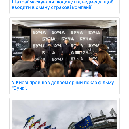
Шахраї маскували людину під ведмедя, щоб
вводити в оману страхові компанії.
У Києві пройшов допрем'єрний показ фільму
"Буча".