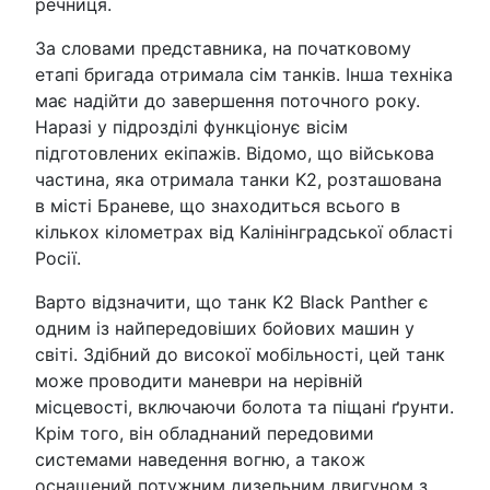
речниця.
За словами представника, на початковому
етапі бригада отримала сім танків. Інша техніка
має надійти до завершення поточного року.
Наразі у підрозділі функціонує вісім
підготовлених екіпажів. Відомо, що військова
частина, яка отримала танки K2, розташована
в місті Браневе, що знаходиться всього в
кількох кілометрах від Калінінградської області
Росії.
Варто відзначити, що танк K2 Black Panther є
одним із найпередовіших бойових машин у
світі. Здібний до високої мобільності, цей танк
може проводити маневри на нерівній
місцевості, включаючи болота та піщані ґрунти.
Крім того, він обладнаний передовими
системами наведення вогню, а також
оснащений потужним дизельним двигуном з