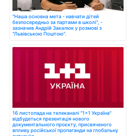
"Наша основна мета - навчати дітей
безпосередньо за партами в школі", -
зазначив Андрій Закалюк у розмові з
"Львівською Поштою".
16 листопада на телеканалі "1+1 Україна"
відбудеться презентація нового
документального проєкту, присвяченого
впливу російської пропаганди на глобальну
ситуацію.