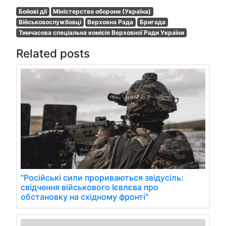
Бойові дії
Міністерство оборони (Україна)
Військовослужбовці
Верховна Рада
Бригада
Тимчасова спеціальна комісія Верховної Ради України
Related posts
"Російські сили прориваються звідусіль:
свідчення військового Ієвлєва про
обстановку на східному фронті"