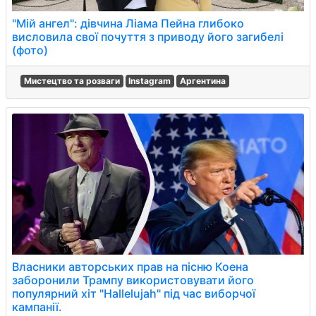
"Мій ангел": дівчина Ліама Пейна глибоко
висловила свої почуття з приводу його загибелі
(фото)
Мистецтво та розваги
Instagram
Аргентина
Власники авторських прав на пісню Коена
заборонили Трампу використовувати його
популярний хіт "Hallelujah" під час виборчої
кампанії.