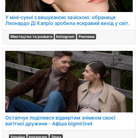
У міні-сукні з вишуканою зачіскою: обраниця
Леонардо Ді Капріо зробила яскравий вихід у світ.
Мистецтво та розваги
Instagram
Реклама
Остапчук поділився відвертим знімком своєї
вагітної дружини - Афіша bigmir)net
Україна
Instagram
Зірка