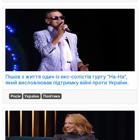
Пішов з життя один із екс-солістів гурту "На-На",
який висловлював підтримку війні проти України.
Росія
Україна
Політика