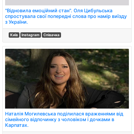
"Відновила емоційний стан". Оля Цибульська
спростувала свої попередні слова про намір виїзду
з України.
Київ
Instagram
Співачка
Наталія Могилевська поділилася враженнями від
сімейного відпочинку з чоловіком і дочками в
Карпатах.