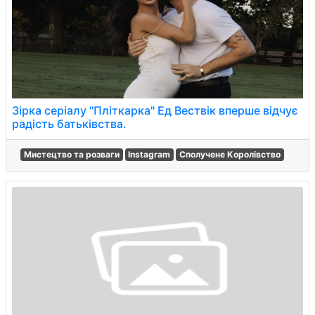
Зірка серіалу "Пліткарка" Ед Вествік вперше відчує
радість батьківства.
Мистецтво та розваги
Instagram
Сполучене Королівство