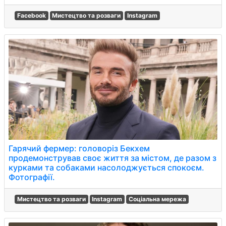
Facebook
Мистецтво та розваги
Instagram
Гарячий фермер: головоріз Бекхем
продемонстрував своє життя за містом, де разом з
курками та собаками насолоджується спокоєм.
Фотографії.
Мистецтво та розваги
Instagram
Соціальна мережа