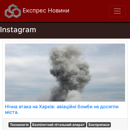
Експрес Новини
Instagram
Нічна атака на Харків: авіаційні бомби не досягли
міста.
Технологія
Безпілотний літальний апарат
Боєприпаси