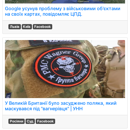
Google усунув проблему з військовими об'єктами
на своїх картах, повідомляє ЦПД.
Львів
Київ
Facebook
У Великій Британії було засуджено поляка, який
маскувався під "вагнерівця" | УНН
Росіяни
Суд
Facebook