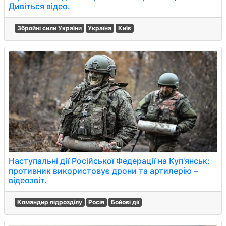
Дивіться відео.
Збройні сили України
Україна
Київ
Наступальні дії Російської Федерації на Куп'янськ:
противник використовує дрони та артилерію –
відеозвіт.
Командир підрозділу
Росія
Бойові дії