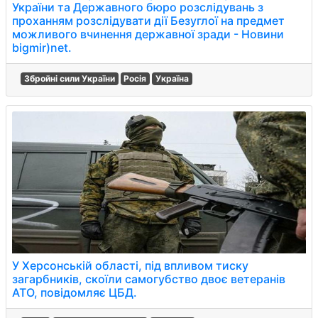
України та Державного бюро розслідувань з
проханням розслідувати дії Безуглої на предмет
можливого вчинення державної зради - Новини
bigmir)net.
Збройні сили України
Росія
Україна
У Херсонській області, під впливом тиску
загарбників, скоїли самогубство двоє ветеранів
АТО, повідомляє ЦБД.