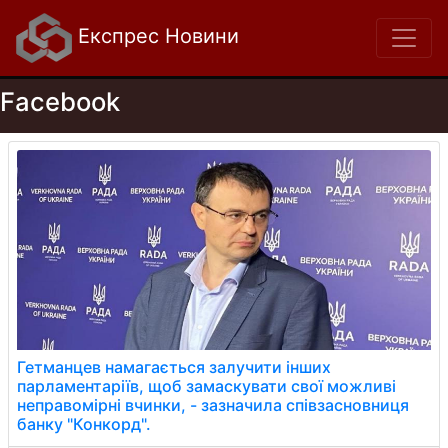
Експрес Новини
Facebook
Гетманцев намагається залучити інших
парламентаріїв, щоб замаскувати свої можливі
неправомірні вчинки, - зазначила співзасновниця
банку "Конкорд".