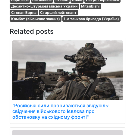
Десантно-штурмові війська України
Mitsubishi
Степан Барна
Старший лейтенант
Комбат (військове звання)
1-а танкова бригада (Україна)
Related posts
"Російські сили прориваються звідусіль:
свідчення військового Ієвлєва про
обстановку на східному фронті"