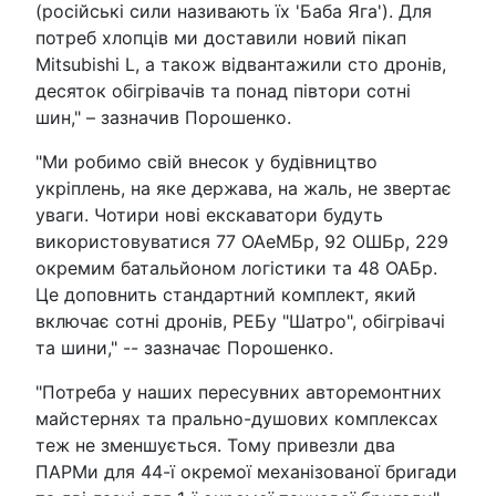
(російські сили називають їх 'Баба Яга'). Для
потреб хлопців ми доставили новий пікап
Mitsubishi L, а також відвантажили сто дронів,
десяток обігрівачів та понад півтори сотні
шин," – зазначив Порошенко.
"Ми робимо свій внесок у будівництво
укріплень, на яке держава, на жаль, не звертає
уваги. Чотири нові екскаватори будуть
використовуватися 77 ОАеМБр, 92 ОШБр, 229
окремим батальйоном логістики та 48 ОАБр.
Це доповнить стандартний комплект, який
включає сотні дронів, РЕБу "Шатро", обігрівачі
та шини," -- зазначає Порошенко.
"Потреба у наших пересувних авторемонтних
майстернях та прально-душових комплексах
теж не зменшується. Тому привезли два
ПАРМи для 44-ї окремої механізованої бригади