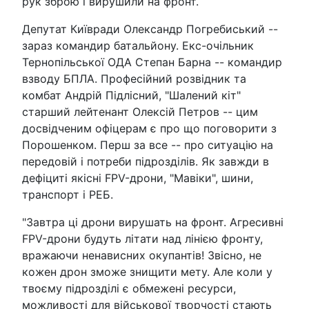
рук зброю і вирушили на фронт.
Депутат Київради Олександр Погребиський --
зараз командир батальйону. Екс-очільник
Тернопільської ОДА Степан Барна -- командир
взводу БПЛА. Професійний розвідник та
комбат Андрій Підлісний, "Шалений кіт"
старший лейтенант Олексій Петров -- цим
досвідченим офіцерам є про що поговорити з
Порошенком. Перш за все -- про ситуацію на
передовій і потреби підрозділів. Як завжди в
дефіциті якісні FPV-дрони, "Мавіки", шини,
транспорт і РЕБ.
"Завтра ці дрони вирушать на фронт. Агресивні
FPV-дрони будуть літати над лінією фронту,
вражаючи ненависних окупантів! Звісно, не
кожен дрон зможе знищити мету. Але коли у
твоєму підрозділі є обмежені ресурси,
можливості для військової творчості стають