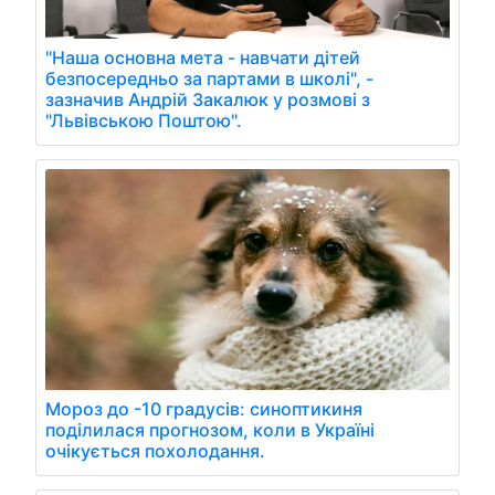
"Наша основна мета - навчати дітей
безпосередньо за партами в школі", -
зазначив Андрій Закалюк у розмові з
"Львівською Поштою".
Мороз до -10 градусів: синоптикиня
поділилася прогнозом, коли в Україні
очікується похолодання.