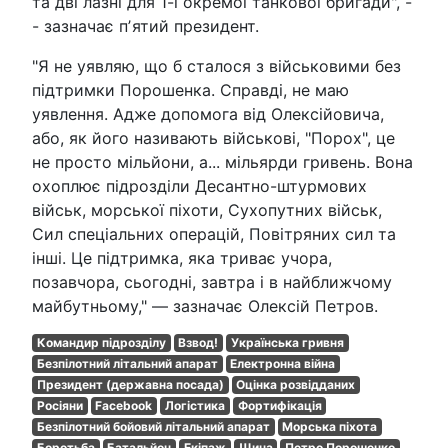
та дві лазні для 1-ї окремої танкової бригади", -
- зазначає пʼятий президент.
"Я не уявляю, що б сталося з військовими без
підтримки Порошенка. Справді, не маю
уявлення. Адже допомога від Олексійовича,
або, як його називають військові, "Порох", це
не просто мільйони, а... мільярди гривень. Вона
охоплює підрозділи Десантно-штурмових
військ, морської піхоти, Сухопутних військ,
Сил спеціальних операцій, Повітряних сил та
інші. Це підтримка, яка триває учора,
позавчора, сьогодні, завтра і в найближчому
майбутньому," — зазначає Олексій Петров.
Командир підрозділу
Взвод!
Українська гривня
Безпілотний літальний апарат
Електронна війна
Президент (державна посада)
Оцінка розвідданих
Росіяни
Facebook
Логістика
Фортифікація
Безпілотний бойовий літальний апарат
Морська піхота
Боротьба
Батальйон
Екіпаж
Шина
Петро Порошенко