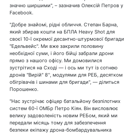
значно ширшими", – зазначив Олексій Петров у
Facebook.
"Добре знайомі, рідні обличчя. Степан Барна,
який збирав кошти на БПЛА Heavy Shot для
своєї 10-ї окремої десантно-штурмової бригади
"Едельвейс". Ми вже закрили половину
необхідної суми, і його бійці забрали дрони
прямо з нашого офісу. Ми домовилися
зустрітися на Сході — і ось ми тут із сотнею
дронів "Вирій" 8'', модулями для РЕБ, десятком
обігрівачів і шинами для бригади", — ділиться
Порошенко.
"Нас зустрічає офіцер батальйону безпілотних
систем 60-ї ОМБр Петро Кіян. Він висловлює
велику задоволеність новим РЕБом, який ми
передали місяць тому для забезпечення
безпеки екіпажу дрона-бомбардувальника