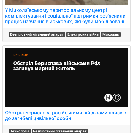
У Миколаївському територіальному центрі
комплектування і соціальної підтримки роз'яснили
процес навчання військових, які були мобілізовані.
Безпілотний літальний апарат
Електронна війна
Миколаїв
Обстріл Берислава російськими військами призвів
до загибелі цивільної особи.
Технологія
Безпілотний літальний апарат