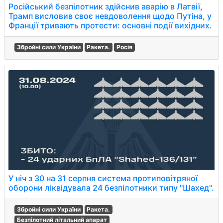
Російський безпілотник здійснив аварію в Латвії,
Трамп висловив своє невдоволення щодо Путіна, у
Франції тривають протести: основні події вихідних.
Збройні сили України
Ракета.
Росія
У ніч з 30 на 31 серпня система протиповітряної
оборони ліквідувала 24 безпілотники типу "Шахед".
Збройні сили України
Ракета.
Безпілотний літальний апарат