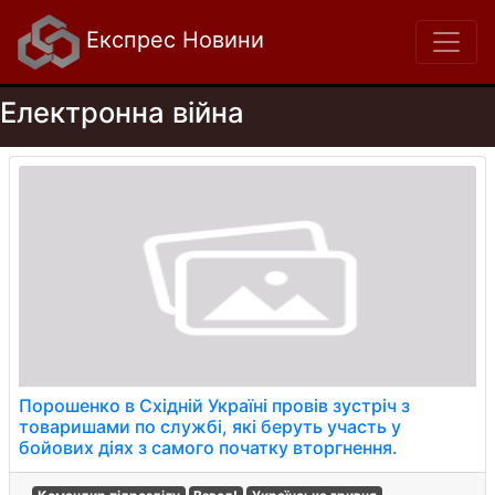
Експрес Новини
Електронна війна
Порошенко в Східній Україні провів зустріч з
товаришами по службі, які беруть участь у
бойових діях з самого початку вторгнення.