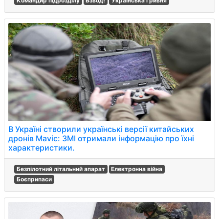
Командир підрозділу
Взвод!
Українська гривня
В Україні створили українські версії китайських
дронів Mavic: ЗМІ отримали інформацію про їхні
характеристики.
Безпілотний літальний апарат
Електронна війна
Боєприпаси