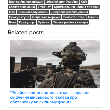
Благодійна організація
Збройні сили України
Київ
Електронна війна
Інтернет
Кримінальний кодекс України
Суд
Військовослужбовці
Досудове розслідування
Прокуратура
Соціальна мережа
Волонтерство
Товари
Банк
Прокурор.
Брехня.
Термографічна камера
Related posts
"Російські сили прориваються звідусіль:
свідчення військового Ієвлєва про
обстановку на східному фронті"