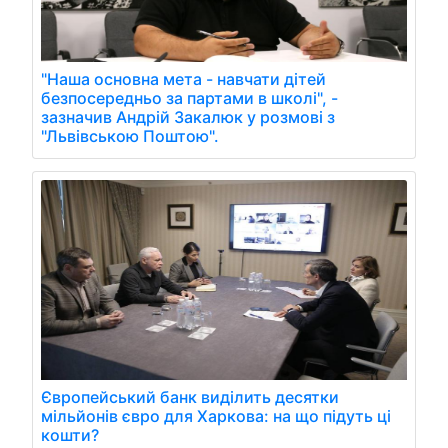
"Наша основна мета - навчати дітей
безпосередньо за партами в школі", -
зазначив Андрій Закалюк у розмові з
"Львівською Поштою".
Європейський банк виділить десятки
мільйонів євро для Харкова: на що підуть ці
кошти?