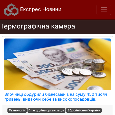
Експрес Новини
Термографічна камера
Злочинці обдурили бізнесменів на суму 450 тисяч
гривень, видаючи себе за високопосадовців.
Технологія
Благодійна організація
Збройні сили України