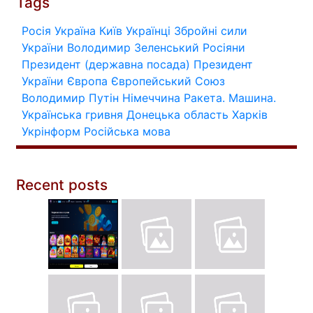
Tags
Росія
Україна
Київ
Українці
Збройні сили
України
Володимир Зеленський
Росіяни
Президент (державна посада)
Президент
України
Європа
Європейський Союз
Володимир Путін
Німеччина
Ракета.
Машина.
Українська гривня
Донецька область
Харків
Укрінформ
Російська мова
Recent posts