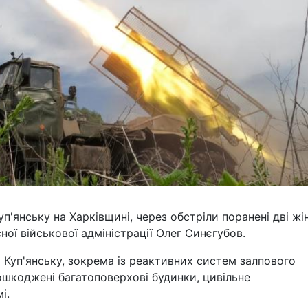
уп'янську на Харківщині, через обстріли поранені дві жі
ної військової адміністрації Олег Синєгубов.
по Куп'янську, зокрема із реактивних систем залпового
ошкоджені багатоповерхові будинки, цивільне
і.