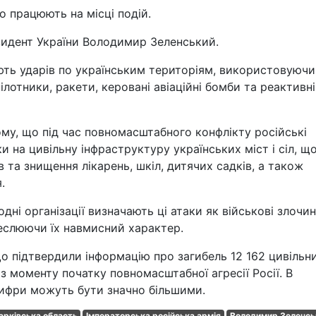
о працюють на місці подій.
зидент України Володимир Зеленський.
ають ударів по українським територіям, використовуючи
пілотники, ракети, керовані авіаційні бомби та реактивні
ому, що під час повномасштабного конфлікту російські
и на цивільну інфраструктуру українських міст і сіл, щ
 та знищення лікарень, шкіл, дитячих садків, а також
.
дні організації визначають ці атаки як військові злочин
еслюючи їх навмисний характер.
о підтвердили інформацію про загибель 12 162 цивільн
б з моменту початку повномасштабної агресії Росії. В
 цифри можуть бути значно більшими.
арківська область
Імператорська російська армія
Володимир Зеленсь