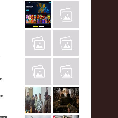
о
и,
их
кий