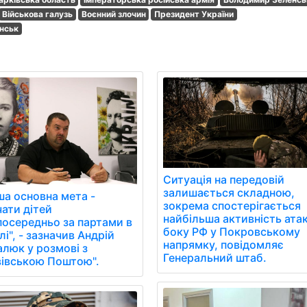
Військова галузь
Воєнний злочин
Президент України
нськ
Ситуація на передовій
залишається складною,
ша основна мета -
зокрема спостерігається
чати дітей
найбільша активність атак
посередньо за партами в
боку РФ у Покровському
і", - зазначив Андрій
напрямку, повідомляє
алюк у розмові з
Генеральний штаб.
вівською Поштою".