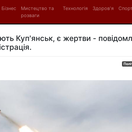
Бізнес
Мистецтво та
Технологія
Здоров'я
Спор
розваги
ують Куп'янськ, є жертви - повідом
істрація.
Полі