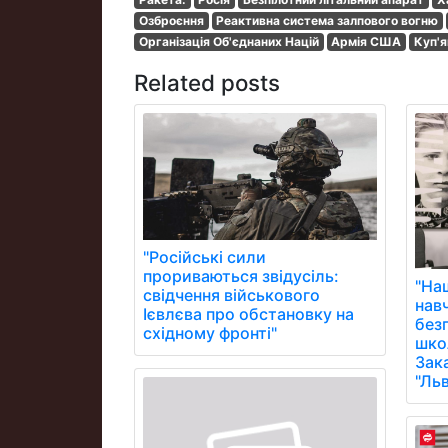
Озброєння
Реактивна система залпового вогню
Організація Об'єднаних Націй
Армія США
Куп'я
Related posts
"Російські сили
прориваються звідусіль:
"На
свідчення військового
нав
Ієвлєва про обстановку на
без
східному фронті"
школ
Зак
"Ль