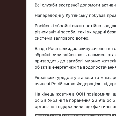
Всі служби екстреної допомоги активн
Напередодні у Куп'янську побував пре
Російські збройні сили постійно завд
різноманітні засоби, такі як ударні без
системи залпового вогню.
Влада Росії відкидає звинувачення в т
збройні сили здійснюють навмисні атак
призводить до загибелі мирних жителів
об'єктів енергетики та водопостачання
Українські урядові установи та міжнаро
вчинені Російською Федерацією, підкр
На кінець жовтня в ООН повідомили, щ
осіб в Україні та поранення 26 919 осі
організації підкреслили, що фактичні
Ракета.
Росія
Безпілотний літальний апарат
Х