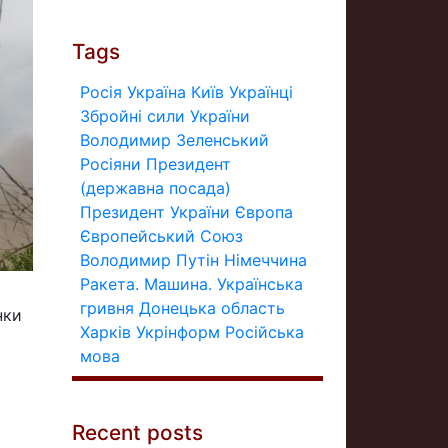
Tags
Росія
Україна
Київ
Українці
Збройні сили України
Володимир Зеленський
Росіяни
Президент
(державна посада)
Президент України
Європа
Європейський Союз
Володимир Путін
Німеччина
Ракета.
Машина.
Українська
гривня
Донецька область
нки
Харків
Укрінформ
Російська
мова
Recent posts