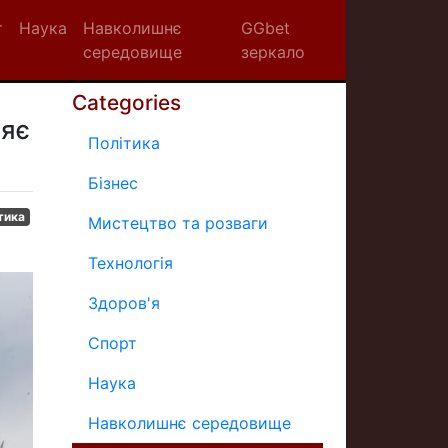
т
Наука
Навколишнє
GGbet
середовище
зеркало
Categories
ляє
Політика
Бізнес
тика
Мистецтво та розваги
Технологія
Здоров'я
Спорт
Наука
Навколишнє середовище