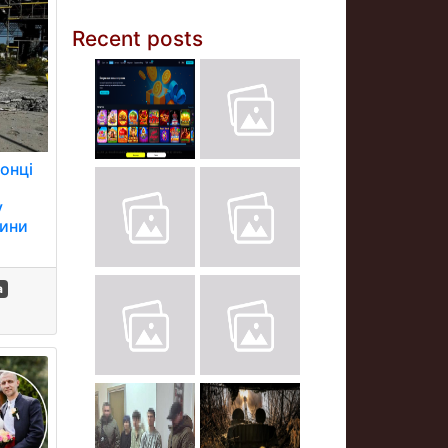
Recent posts
онці
у
вини
а