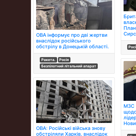
Брит
власн
План
Сирс
ОВА інформує про дві жертви
внаслідок російського
обстрілу в Донецькій області.
Рос
Ракета.
Росія
Безпілотний літальний апарат
МЗС 
щодо
ліде
Нови
ОВА: Російські війська знову
обстріляли Харків, внаслідок