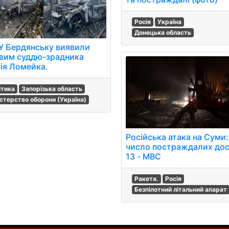
Росія
Україна
Донецька область
 У Бердянську виявили
вим суддю-зрадника
лія Ломейка.
ітика
Запорізька область
істерство оборони (Україна)
Російська атака на Суми:
число постраждалих дос
13 - МВС
Ракета.
Росія
Безпілотний літальний апарат