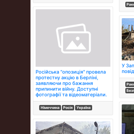
Рак
У За
пові
Російська "опозиція" провела
протестну акцію в Берліні,
заявляючи про бажання
Рак
припинити війну. Доступні
Без
фотографії та відеоматеріали.
Німеччина
Росія
Україна