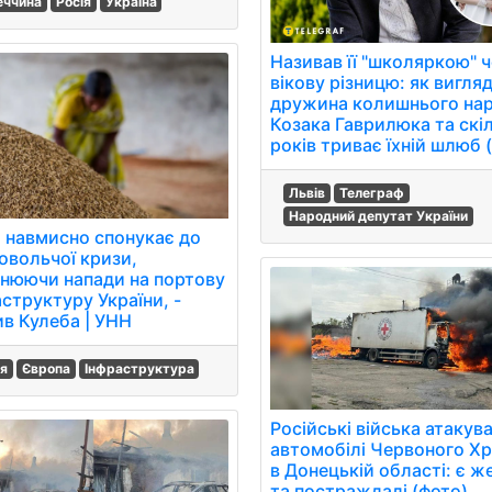
еччина
Росія
Україна
Називав її "школяркою" 
вікову різницю: як вигля
дружина колишнього на
Козака Гаврилюка та скі
років триває їхній шлюб 
Львів
Телеграф
Народний депутат України
я навмисно спонукає до
овольчої кризи,
снюючи напади на портову
структуру України, -
ив Кулеба | УНН
ія
Європа
Інфраструктура
Російські війська атакув
автомобілі Червоного Х
в Донецькій області: є ж
та постраждалі (фото)