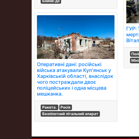
Бойові дії
ГУР:
мерт
Віта
Пол
Мін
Оперативні дані: російські
війська атакували Купʼянськ у
Харківській області, внаслідок
чого постраждали двоє
поліцейських і одна місцева
мешканка.
Ракета.
Росія
Безпілотний літальний апарат