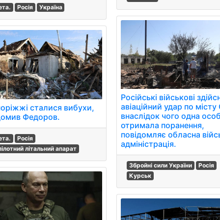
ета.
Росія
Україна
Російські військові здій
авіаційний удар по місту
поріжжі сталися вибухи,
внаслідок чого одна осо
домив Федоров.
отримала поранення,
повідомляє обласна війс
ета.
Росія
адміністрація.
пілотний літальний апарат
Збройні сили України
Росія
Курськ