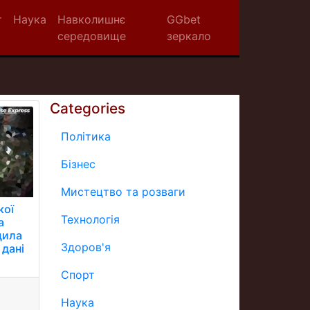
т
Наука
Навколишнє
GGbet
середовище
зеркало
Categories
Політика
Бізнес
Мистецтво та розваги
кої
Технологія
а
щила
Здоров'я
 дані
Спорт
Наука