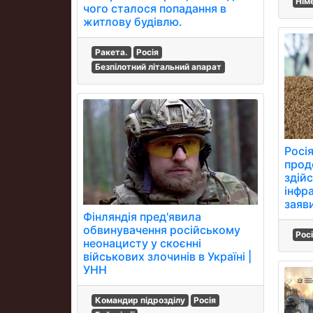
Нім
чого сталося попадання в
житлову будівлю.
Ракета.
Росія
Безпілотний літальний апарат
Росі
прод
здій
інфра
заяв
Фінляндія пред'явила
обвинувачення російському
Рос
неонацисту у скоєнні
військових злочинів в Україні |
УНН
Командир підрозділу
Росія