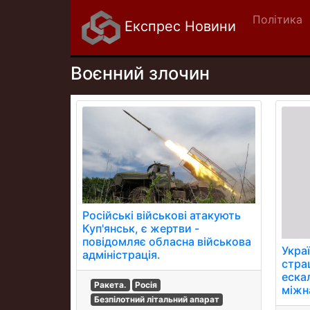
Політика
Експрес Новини
Воєнний злочин
Російські військові атакують
Куп'янськ, є жертви -
повідомляє обласна військова
Украї
адміністрація.
стра
еска
Ракета.
Росія
міжн
Безпілотний літальний апарат