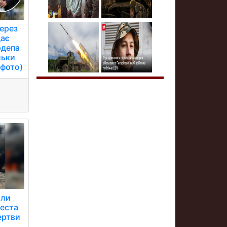
через
дає
рдепа
льки
(фото)
али
реста
ертви