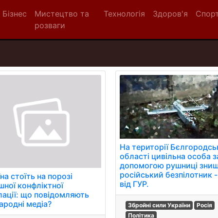
Бізнес
Мистецтво та
Технологія
Здоров'я
Спор
розваги
На території Бєлгородсь
області цивільна особа з
допомогою рушниці зни
російський безпілотник -
на стоїть на порозі
від ГУР.
шної конфліктної
лації: що повідомляють
ародні медіа?
Збройні сили України
Росія
Політика