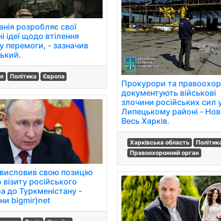
анія розробляє свої
і ідеї щодо втілення
у перемоги, - зазначив
ький.
ія
Політика
Європа
Прокурори та правоохор
документують військові
злочини російських сил 
Липецькому районі - Но
Весь Харків.
Харківська область
Політик
Правоохоронний орган
висловив свою позицію
 візиту російського
ра до Туркменістану -
ни bigmir)net