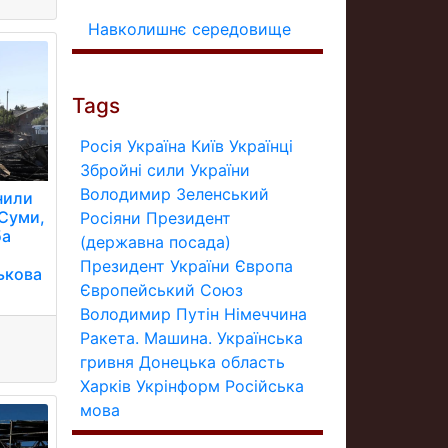
Навколишнє середовище
Tags
Росія
Україна
Київ
Українці
Збройні сили України
Володимир Зеленський
снили
 Суми,
Росіяни
Президент
ба
(державна посада)
Президент України
Європа
ькова
Європейський Союз
Володимир Путін
Німеччина
Ракета.
Машина.
Українська
гривня
Донецька область
Харків
Укрінформ
Російська
мова