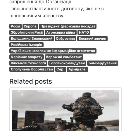
запрошення до Організації
Північноатлантичного договору, яке не є
рівнозначним членству.
Росія
Європа
Президент (державна посада)
Збройні сили Росії
Агресивна війна
НАТО
Володимир Зеленський
Озброєння
Воєнний злочин
Російська імперія
Українське незалежне інформаційне агентство
Керівник апарату
Ворожий комбатант
Військові технології
Головнокомандувач
Бомбардування
Сполучене Королівство
Сер.
Адмірале.
Related posts