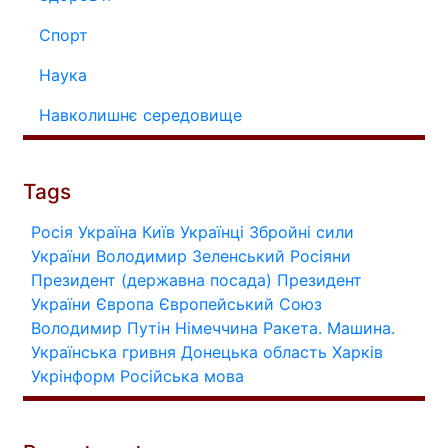
Спорт
Наука
Навколишнє середовище
Tags
Росія
Україна
Київ
Українці
Збройні сили
України
Володимир Зеленський
Росіяни
Президент (державна посада)
Президент
України
Європа
Європейський Союз
Володимир Путін
Німеччина
Ракета.
Машина.
Українська гривня
Донецька область
Харків
Укрінформ
Російська мова