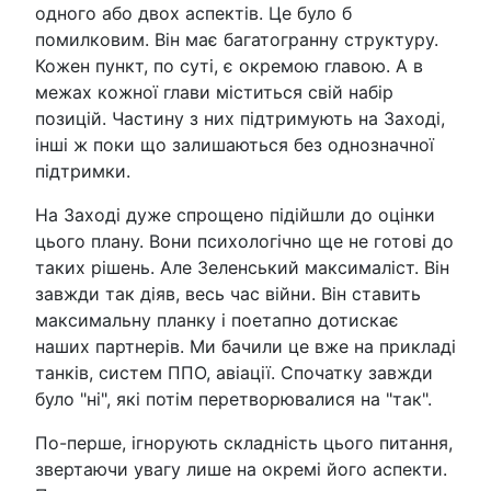
одного або двох аспектів. Це було б
помилковим. Він має багатогранну структуру.
Кожен пункт, по суті, є окремою главою. А в
межах кожної глави міститься свій набір
позицій. Частину з них підтримують на Заході,
інші ж поки що залишаються без однозначної
підтримки.
На Заході дуже спрощено підійшли до оцінки
цього плану. Вони психологічно ще не готові до
таких рішень. Але Зеленський максималіст. Він
завжди так діяв, весь час війни. Він ставить
максимальну планку і поетапно дотискає
наших партнерів. Ми бачили це вже на прикладі
танків, систем ППО, авіації. Спочатку завжди
було "ні", які потім перетворювалися на "так".
По-перше, ігнорують складність цього питання,
звертаючи увагу лише на окремі його аспекти.