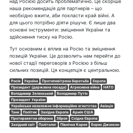
над Росією досить проблематично. Це скоріше
наша рекомендація для партнерів – що
необхідно вжити, аби покласти край війні. А
для цього потрібно діяти рішуче. Є лише два
основні інструменти: зміцнення України та
здійснення тиску на Росію.
Тут основним є вплив на Росію та зміцнення
позицій України. Це дозволить нам перейти до
нової стадії переговорів з Росією з більш
сильних позицій. Ця концепція є центральною.
Росія
Україна
Протиповітряна боротьба
Європа
Президент (державна посада)
Агресивна війна
НАТО
Володимир Зеленський
Володимир Путін
Президент України
Українське незалежне інформаційне агентство
Авіація
Танк
Політик
Західна Європа
Армія США
Протиракетна оборона
Зброя
Східна Європа
Західний світ
Політолог
Північна Корея
Борис Джонсон