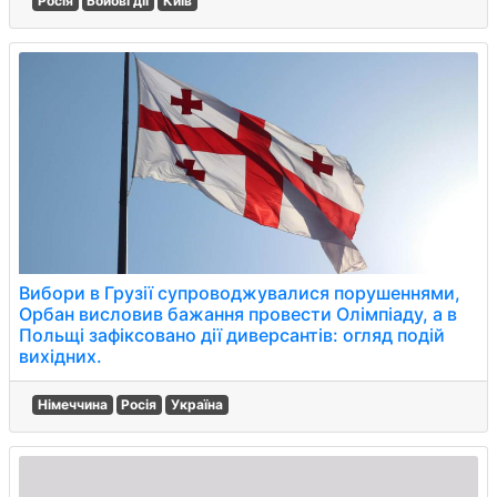
Росія
Бойові дії
Київ
Вибори в Грузії супроводжувалися порушеннями,
Орбан висловив бажання провести Олімпіаду, а в
Польщі зафіксовано дії диверсантів: огляд подій
вихідних.
Німеччина
Росія
Україна