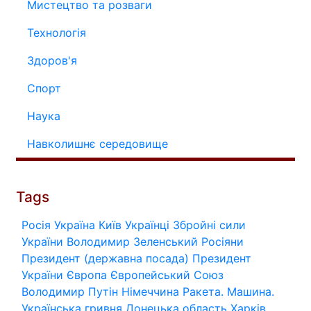
Мистецтво та розваги
Технологія
Здоров'я
Спорт
Наука
Навколишнє середовище
Tags
Росія
Україна
Київ
Українці
Збройні сили
України
Володимир Зеленський
Росіяни
Президент (державна посада)
Президент
України
Європа
Європейський Союз
Володимир Путін
Німеччина
Ракета.
Машина.
Українська гривня
Донецька область
Харків