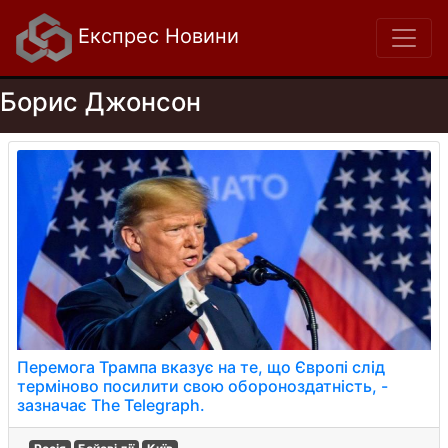
Експрес Новини
Борис Джонсон
Перемога Трампа вказує на те, що Європі слід
терміново посилити свою обороноздатність, -
зазначає The Telegraph.