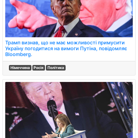
Трамп визнав, що не має можливості примусити
Україну погодитися на вимоги Путіна, повідомляє
Bloomberg.
Німеччина
Росія
Політика