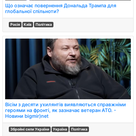
Що означає повернення Дональда Трампа для
глобальної спільноти?
Росія
Київ
Політика
Вісім з десяти ухилянтів виявляються справжніми
героями на фронті, як зазначає ветеран АТО. -
Новини bigmir)net
Збройні сили України
Україна
Політика