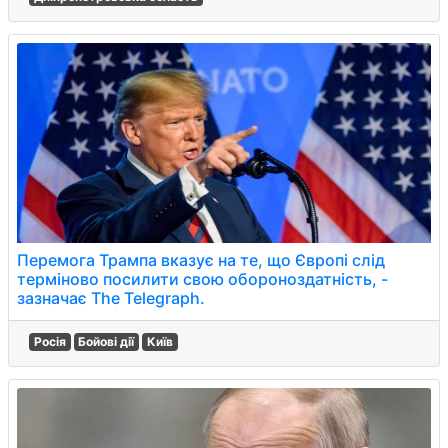
Перемога Трампа вказує на те, що Європі слід
терміново посилити свою обороноздатність, -
зазначає The Telegraph.
Росія
Бойові дії
Київ