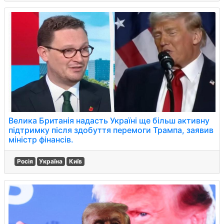
Велика Британія надасть Україні ще більш активну
підтримку після здобуття перемоги Трампа, заявив
міністр фінансів.
Росія
Україна
Київ