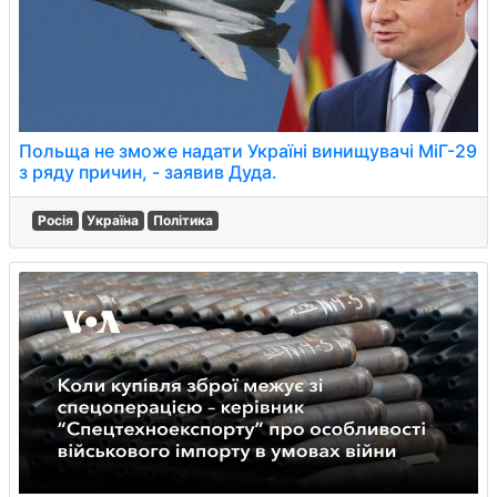
Польща не зможе надати Україні винищувачі МіГ-29
з ряду причин, - заявив Дуда.
Росія
Україна
Політика