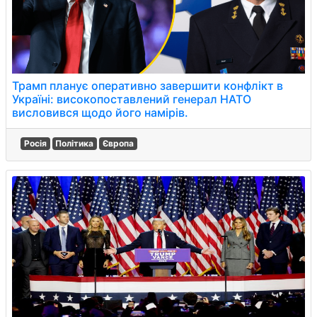
Трамп планує оперативно завершити конфлікт в
Україні: високопоставлений генерал НАТО
висловився щодо його намірів.
Росія
Політика
Європа