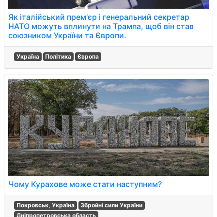
Як італійський прем'єр і генеральний секретар
НАТО можуть вплинути на Трампа, щоб він став
союзником України та Європи.
Україна
Політика
Європа
Чому Курахове може стати наступним?
Покровськ, Україна
Збройні сили України
Дніпропетровська область