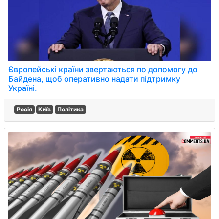
Європейські країни звертаються по допомогу до
Байдена, щоб оперативно надати підтримку
Україні.
Росія
Київ
Політика