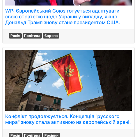
WP: Європейський Союз готується адаптувати
свою стратегію щодо України у випадку, якщо
Дональд Трамп знову стане президентом США.
Росія
Політика
Європа
Конфлікт продовжується. Концепція "русского
мира" знову стала активною на європейській арені.
Росія
Політика
Росіяни