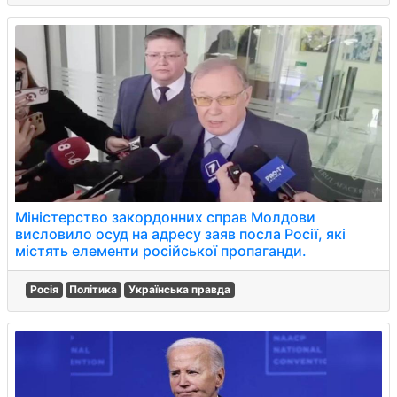
Міністерство закордонних справ Молдови
висловило осуд на адресу заяв посла Росії, які
містять елементи російської пропаганди.
Росія
Політика
Українська правда