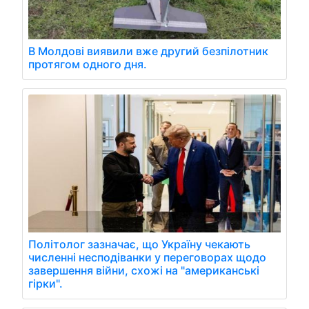
В Молдові виявили вже другий безпілотник
протягом одного дня.
Політолог зазначає, що Україну чекають
численні несподіванки у переговорах щодо
завершення війни, схожі на "американські
гірки".