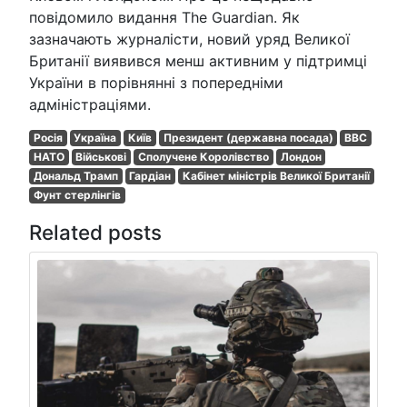
повідомило видання The Guardian. Як
зазначають журналісти, новий уряд Великої
Британії виявився менш активним у підтримці
України в порівнянні з попередніми
адміністраціями.
Росія
Україна
Київ
Президент (державна посада)
BBC
НАТО
Військові
Сполучене Королівство
Лондон
Дональд Трамп
Гардіан
Кабінет міністрів Великої Британії
Фунт стерлінгів
Related posts