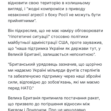
відновити свою територію в колишньому
вигляді, і "жодні компроміси з приводу
незаконної агресії з боку Росії не можуть бути
прийнятними".
Він підкреслив, що не має наміру обговорювати
"гіпотетичні ситуації" стосовно політики
майбутньої адміністрації США, проте зауважив,
що "наша підтримка України як держави тут, у
Великій Британії, залишається непохитною".
"Британський урядовець зазначив, що щорічно
ми надаємо Україні мільярди фунтів стерлінгів
та забезпечуємо підтримку через наші збройні
сили, відповідно до зобов'язань, які ми маємо
перед НАТО."
Велика Британія припинила постачання ракет,
що призвело до погіршення відносин між
Києвом і Лондоном. Про це нещодавно