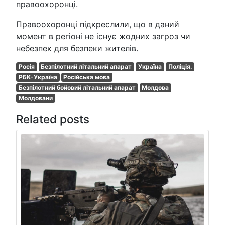
правоохоронці.
Правоохоронці підкреслили, що в даний
момент в регіоні не існує жодних загроз чи
небезпек для безпеки жителів.
Росія
Безпілотний літальний апарат
Україна
Поліція.
РБК-Україна
Російська мова
Безпілотний бойовий літальний апарат
Молдова
Молдовани
Related posts