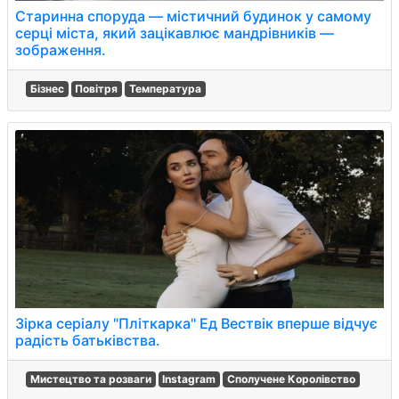
Старинна споруда — містичний будинок у самому
серці міста, який зацікавлює мандрівників —
зображення.
Бізнес
Повітря
Температура
Зірка серіалу "Пліткарка" Ед Вествік вперше відчує
радість батьківства.
Мистецтво та розваги
Instagram
Сполучене Королівство