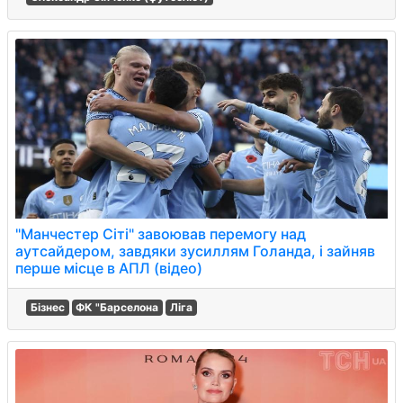
"Манчестер Сіті" завоював перемогу над
аутсайдером, завдяки зусиллям Голанда, і зайняв
перше місце в АПЛ (відео)
Бізнес
ФК "Барселона
Ліга