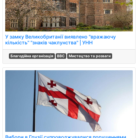
У замку Великобританії виявлено "вражаючу
кількість" "знакiв чаклунства" | УНН
Благодійна організація
BBC
Мистецтво та розваги
Вибори в Грузії супроводжувалися порушеннями,