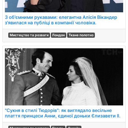
З об'ємними рукавами: елегантна Алісія Вікандер
з'явилася на публіці в компанії чоловіка.
Мистецтво та розваги
Лондон
Ткане полотно
"Сукня в стилі Тюдорів": як виглядало весільне
плаття принцеси Анни, єдиної доньки Єлизавети II.