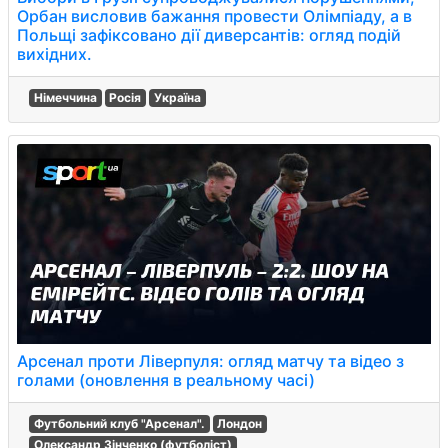
Орбан висловив бажання провести Олімпіаду, а в
Польщі зафіксовано дії диверсантів: огляд подій
вихідних.
Німеччина
Росія
Україна
Арсенал проти Ліверпуля: огляд матчу та відео з
голами (оновлення в реальному часі)
Футбольний клуб "Арсенал".
Лондон
Олександр Зінченко (футболіст)