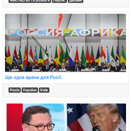
Мистецтво та розваги
Перли.
Дизайн
Ще одна арена для Росії.
Росія
Україна
Київ