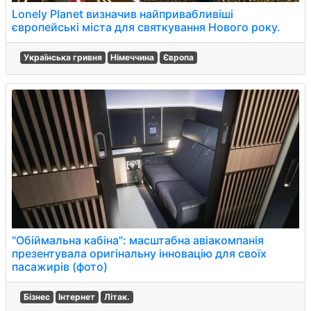
Lonely Planet визначив найпривабливіші
європейські міста для святкування Нового року.
Українська гривня
Німеччина
Європа
"Обіймальна кабіна": масштабна авіакомпанія
презентувала оригінальну інновацію для своїх
пасажирів (фото)
Бізнес
Інтернет
Літак.