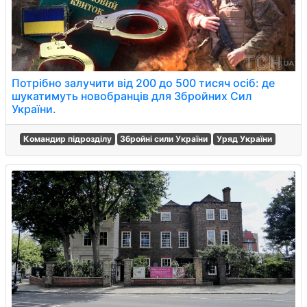
Потрібно залучити від 200 до 500 тисяч осіб: де
шукатимуть новобранців для Збройних Сил
України.
Командир підрозділу
Збройні сили України
Уряд України