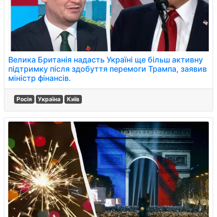
Велика Британія надасть Україні ще більш активну
підтримку після здобуття перемоги Трампа, заявив
міністр фінансів.
Росія
Україна
Київ