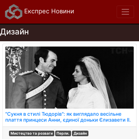
Експрес Новини
Дизайн
"Сукня в стилі Тюдорів": як виглядало весільне
плаття принцеси Анни, єдиної доньки Єлизавети II.
Мистецтво та розваги
Перли.
Дизайн