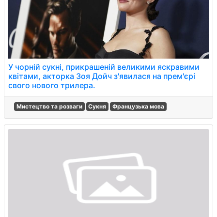
У чорній сукні, прикрашеній великими яскравими
квітами, акторка Зоя Дойч з'явилася на прем'єрі
свого нового трилера.
Мистецтво та розваги
Сукня
Французька мова