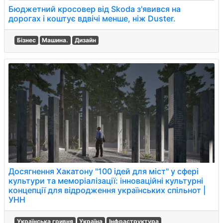
Бюджетний кросовер від Skoda з'явився на
дорогах і коштує вдвічі менше, ніж Duster.
Бізнес
Машина.
Дизайн
Досягнення Хакатону "100 ідей для міст" у сфері
культури та меморіалізації: інноваційні культурні
концепції для відродження українських спільнот |
УНН
Українська гривня
Україна
Інфраструктура