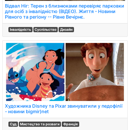
Відвал Ніг: Терен з близнюками перевіряє парковки
для осіб з інвалідністю (ВІДЕО). Життя - Новини
Рівного та регіону -- Рівне Вечірнє.
Інвалідність
Суспільство
Дизайн
Художника Disney та Pixar звинуватили у педофілії
- новини bigmir)net
Суд
Мистецтво та розваги
Франція