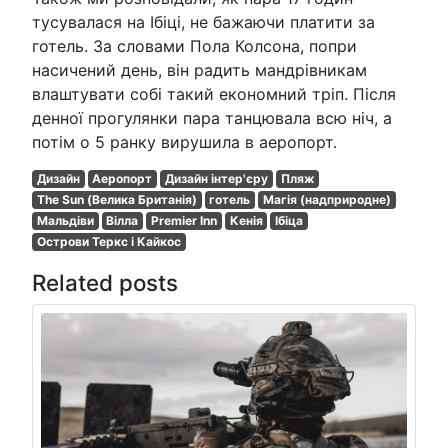
тусувалася на Ібіці, не бажаючи платити за
готель. За словами Пола Колсона, попри
насичений день, він радить мандрівникам
влаштувати собі такий економний тріп. Після
денної прогулянки пара танцювала всю ніч, а
потім о 5 ранку вирушила в аеропорт.
Дизайн
Аеропорт
Дизайн інтер'єру
Пляж
The Sun (Велика Британія)
готель
Магія (надприродне)
Мальдіви
Вілла
Premier Inn
Кенія
Ібіца
Острови Теркс і Кайкос
Related posts