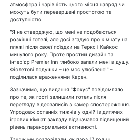
атмосфера і чарівність цього місця навряд чи
можуть бути перевершені простотою та
доступністю.
"Я не стверджую, що мені не подобаються
розкішні готелі, але досі згадую про кімнату на
пляжі після своєї поїздки на Теркс і Кайкос
минулого року. Проте простий дизайн та
інтер'єр Premier Inn глибоко запали мені в душу.
Фіолетові подушки – це моє улюблене!" –
поділилася враженнями Карен.
Зазначимо, що видання "Фокус" повідомляло
про те, як гості залишили готель після
перегляду відеозаписів з камер спостереження.
Упродовж останніх тижнів у одній із дитячих
ігрових кімнат закладу відзначався підвищений
рівень паранормальної активності.
Також ми розповідали, як пара 17 годин