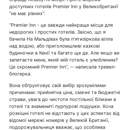
доступних готелів Premier Inn у Великобританії
"не має рівних".
"Premier Inn - це завжди найкраще місце для
недорогих і простих готелів. Звісно, що я
бачила На Мальдівах була п'ятизіркова вілла
над водою, або приголомшливі казкові
будиночки в Кенії та багато ще де. Але якщо ви
запитаєте мене, який мій готель є улюбленим?
Це скромний Premier Inn", -- написала тревел-
блогерка.
Вона обґрунтовує свій вибір зрозумілими
причинами: прийнятна ціна, смачні та бюджетні
страви, увага до чистоти постільної білизни в
готелі та знамениті пурпурові подушки. Хоча
розкішні готелі не відстають у цих аспектах від
відомої мережі номерів у Великій Британії,
подорожувальниця вважає, що особлива