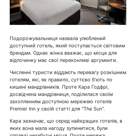
Подорожувальниця назвала улюблений
доступний готель, який поступається світовим
брендам. Однак жінка вважає, що місце для
відпочинку має свої переконливі аргументи.
Численні туристи віддають перевагу розкішним
готелям, які, як правило, суттєво б'ють по
кишені мандрівників. Проте Кара Годфрі,
досвідчена мандрівниця, поділилася своїм
захопленням доступною мережею готелів
Premier Inn у своїй статті для "The Sun".
Кара зазначає, що серед найкращих готелів, в
яких вона мала нагоду зупинитися, були
справді незабутні місця. Проте мережа