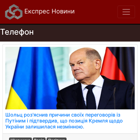
Експрес Новини
Телефон
Шольц роз'яснив причини своїх переговорів із
Путіним і підтвердив, що позиція Кремля щодо
України залишилася незмінною.