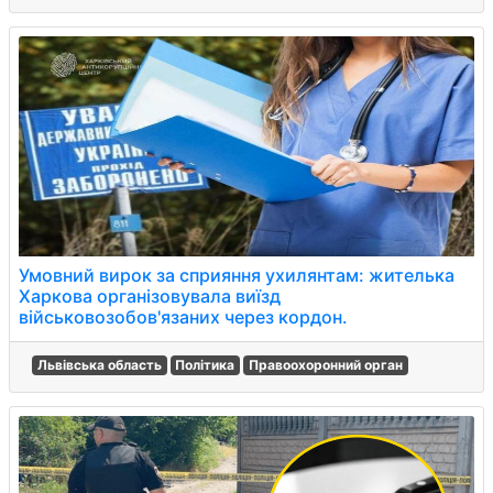
Умовний вирок за сприяння ухилянтам: жителька
Харкова організовувала виїзд
військовозобов'язаних через кордон.
Львівська область
Політика
Правоохоронний орган