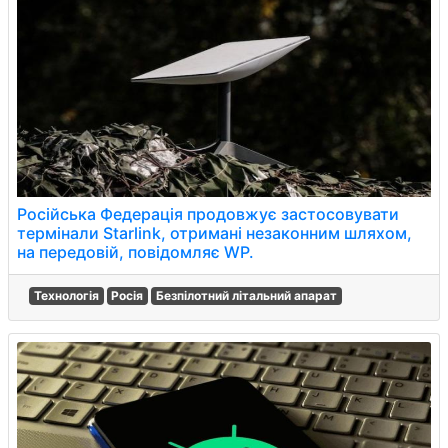
Російська Федерація продовжує застосовувати
термінали Starlink, отримані незаконним шляхом,
на передовій, повідомляє WP.
Технологія
Росія
Безпілотний літальний апарат