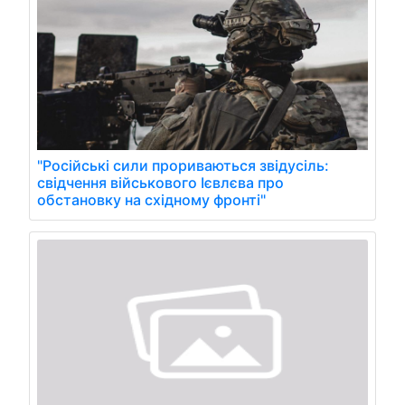
"Російські сили прориваються звідусіль:
свідчення військового Ієвлєва про
обстановку на східному фронті"