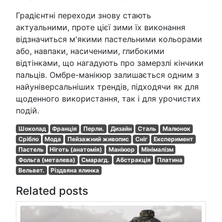
Градієнтні переходи знову стають
актуальними, проте цієї зими їх виконання
відзначиться м'якими пастельними кольорами
або, навпаки, насиченими, глибокими
відтінками, що нагадують про замерзлі кінчики
пальців. Омбре-манікюр залишається одним з
найуніверсальніших трендів, підходячи як для
щоденного використання, так і для урочистих
подій.
Шоколад
Франція
Перли.
Дизайн
Сталь
Малюнок
Срібло
Мода
Пейзажний живопис
Сніг
Експеримент
Пастель
Ніготь (анатомія)
Манікюр
Мінімалізм
Фольга (металева)
Смарагд.
Абстракція
Платина
Вельвет.
Різдвяна ялинка
Related posts