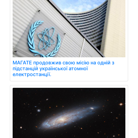
МАГАТЕ продовжив свою місію на одній з
підстанцій української атомної
електростанції.