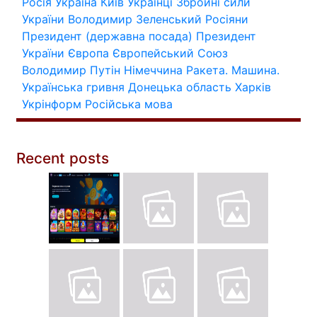
Росія
Україна
Київ
Українці
Збройні сили
України
Володимир Зеленський
Росіяни
Президент (державна посада)
Президент
України
Європа
Європейський Союз
Володимир Путін
Німеччина
Ракета.
Машина.
Українська гривня
Донецька область
Харків
Укрінформ
Російська мова
Recent posts