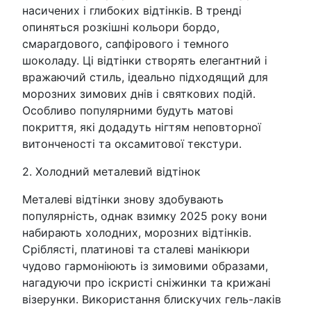
насичених і глибоких відтінків. В тренді
опиняться розкішні кольори бордо,
смарагдового, сапфірового і темного
шоколаду. Ці відтінки створять елегантний і
вражаючий стиль, ідеально підходящий для
морозних зимових днів і святкових подій.
Особливо популярними будуть матові
покриття, які додадуть нігтям неповторної
витонченості та оксамитової текстури.
2. Холодний металевий відтінок
Металеві відтінки знову здобувають
популярність, однак взимку 2025 року вони
набирають холодних, морозних відтінків.
Сріблясті, платинові та сталеві манікюри
чудово гармоніюють із зимовими образами,
нагадуючи про іскристі сніжинки та крижані
візерунки. Використання блискучих гель-лаків