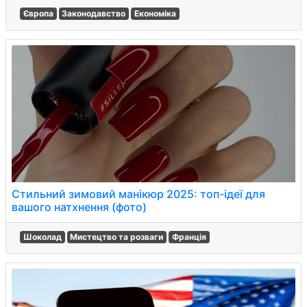
Європа
Законодавство
Економіка
Стильний зимовий манікюр 2025: топ-ідеї для
вашого натхнення (фото)
Шоколад
Мистецтво та розваги
Франція