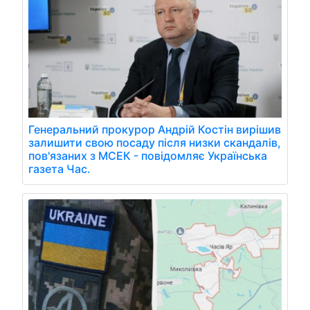
Генеральний прокурор Андрій Костін вирішив
залишити свою посаду після низки скандалів,
пов'язаних з МСЕК - повідомляє Українська
газета Час.