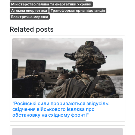
Міністерство палива та енергетики України
Атомна енергетика
Трансформаторна підстанція
Електрична мережа
Related posts
"Російські сили прориваються звідусіль:
свідчення військового Ієвлєва про
обстановку на східному фронті"