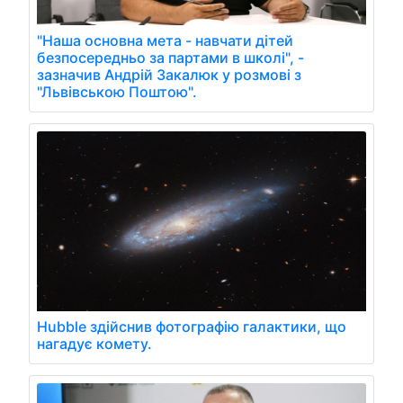
"Наша основна мета - навчати дітей
безпосередньо за партами в школі", -
зазначив Андрій Закалюк у розмові з
"Львівською Поштою".
Hubble здійснив фотографію галактики, що
нагадує комету.