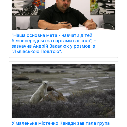
"Наша основна мета - навчати дітей
безпосередньо за партами в школі", -
зазначив Андрій Закалюк у розмові з
"Львівською Поштою".
У маленьке містечко Канади завітала група