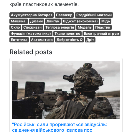
країв пластикових елементів.
Акумуляторна батарея
Пасажир
Роздрібний магазин
Машина.
Дизайн
Двигун
Віджет (економіка)
Мідь
Скло
Споживач
Теплова енергія
Модель
Пластик
Функція (математика)
Ткане полотно
Електричний струм
Естетика
Автоматика
Добротність Q
Дріт
Related posts
"Російські сили прориваються звідусіль:
свідчення військового Ієвлєва про