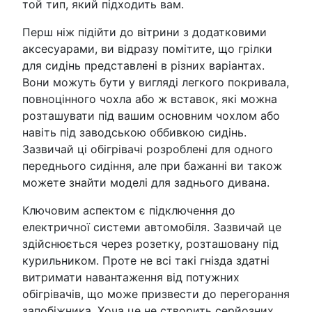
той тип, який підходить вам.
Перш ніж підійти до вітрини з додатковими
аксесуарами, ви відразу помітите, що грілки
для сидінь представлені в різних варіантах.
Вони можуть бути у вигляді легкого покривала,
повноцінного чохла або ж вставок, які можна
розташувати під вашим основним чохлом або
навіть під заводською оббивкою сидінь.
Зазвичай ці обігрівачі розроблені для одного
переднього сидіння, але при бажанні ви також
можете знайти моделі для заднього дивана.
Ключовим аспектом є підключення до
електричної системи автомобіля. Зазвичай це
здійснюється через розетку, розташовану під
курильником. Проте не всі такі гнізда здатні
витримати навантаження від потужних
обігрівачів, що може призвести до перегорання
запобіжника. Хоча це не створить серйозних