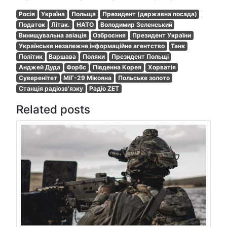
Росія
Україна
Польща
Президент (державна посада)
Податок
Літак.
НАТО
Володимир Зеленський
Винищувальна авіація
Озброєння
Президент України
Українське незалежне інформаційне агентство
Танк
Політик
Варшава
Поляки
Президент Польщі
Анджей Дуда
Форбс
Південна Корея
Хорватія
Суверенітет
МіГ-29 Мікояна
Польське золото
Станція радіозв'язку
Радіо ZET
Related posts