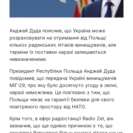
Анджей Дуда пояснив, що Україна може
розраховувати на отримання від Польщі
кількох радянських літаків-винищувачів, але
терміни їх поставки наразі залишаються
невизначеними.
Президент Республіки Польща Анджей Дуда
повідомив, що передача Україні винищувачів
МіГ-29, про яку було досягнуто угоду в липні,
наразі неможлива. Це пов'язано з тим, що
Польща чекає на гарантії безпеки для свого
повітряного простору від НАТО.
Крім того, в ефірі радіостанції Radio Zet, він
зазначив, що ще однією причиною є те, що
закуплені Варшавою більш сучасні літаки ще не