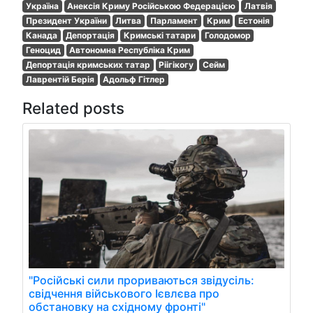
Україна
Анексія Криму Російською Федерацією
Латвія
Президент України
Литва
Парламент
Крим
Естонія
Канада
Депортація
Кримські татари
Голодомор
Геноцид
Автономна Республіка Крим
Депортація кримських татар
Ріігікогу
Сейм
Лаврентій Берія
Адольф Гітлер
Related posts
"Російські сили прориваються звідусіль:
свідчення військового Ієвлєва про
обстановку на східному фронті"