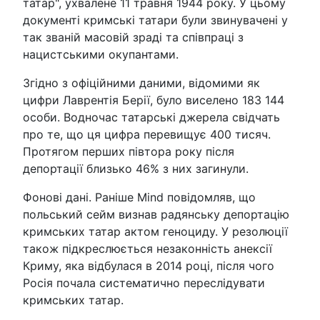
татар", ухвалене 11 травня 1944 року. У цьому
документі кримські татари були звинувачені у
так званій масовій зраді та співпраці з
нацистськими окупантами.
Згідно з офіційними даними, відомими як
цифри Лаврентія Берії, було виселено 183 144
особи. Водночас татарські джерела свідчать
про те, що ця цифра перевищує 400 тисяч.
Протягом перших півтора року після
депортації близько 46% з них загинули.
Фонові дані. Раніше Mind повідомляв, що
польський сейм визнав радянську депортацію
кримських татар актом геноциду. У резолюції
також підкреслюється незаконність анексії
Криму, яка відбулася в 2014 році, після чого
Росія почала систематично переслідувати
кримських татар.