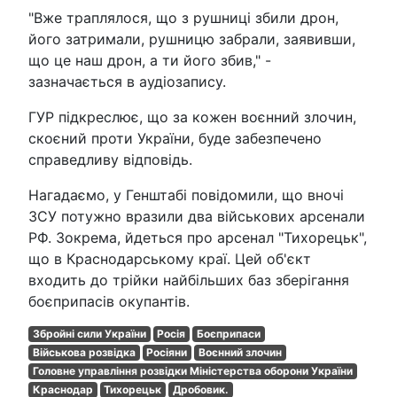
"Вже траплялося, що з рушниці збили дрон,
його затримали, рушницю забрали, заявивши,
що це наш дрон, а ти його збив," -
зазначається в аудіозапису.
ГУР підкреслює, що за кожен воєнний злочин,
скоєний проти України, буде забезпечено
справедливу відповідь.
Нагадаємо, у Генштабі повідомили, що вночі
ЗСУ потужно вразили два військових арсенали
РФ. Зокрема, йдеться про арсенал "Тихорецьк",
що в Краснодарському краї. Цей об'єкт
входить до трійки найбільших баз зберігання
боєприпасів окупантів.
Збройні сили України
Росія
Боєприпаси
Військова розвідка
Росіяни
Воєнний злочин
Головне управління розвідки Міністерства оборони України
Краснодар
Тихорецьк
Дробовик.