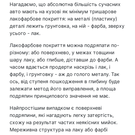
Нагадаємо, що абсолютна більшість сучасних
авто мають на кузові як мінімум тришарове
лакофарбове покриття: на металі (пластику)
деталі лежить грунтовка, на ній - фарба, зверху
усього - лак.
Лакофарбове покриття можна подряпати по-
різному: або поверхнево, у межах товщини
шару лаку, або глибше, діставши до фарби. А
часом вдається продерти наскрізь і лак, і
фарбу, і грунтовку - аж до голого металу. Так
ось, від ступеня пошкодження в глибину буде
залежати метод його виправлення, а площа
подряпин принципового значення не має.
Найпростішим випадком є поверхневі
подряпини, які нагадують легку затертість,
схожу на результат частих неякісних мийок.
Мереживна структура на лаку або фарбі