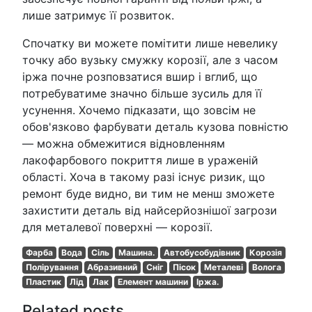
лише затримує її розвиток.
Спочатку ви можете помітити лише невелику
точку або вузьку смужку корозії, але з часом
іржа почне розповзатися вшир і вглиб, що
потребуватиме значно більше зусиль для її
усунення. Хочемо підказати, що зовсім не
обов'язково фарбувати деталь кузова повністю
— можна обмежитися відновленням
лакофарбового покриття лише в ураженій
області. Хоча в такому разі існує ризик, що
ремонт буде видно, ви тим не менш зможете
захистити деталь від найсерйознішої загрози
для металевої поверхні — корозії.
Фарба
Вода
Сіль
Машина.
Автобусобудівник
Корозія
Полірування
Абразивний
Сніг
Пісок
Металеві
Волога
Пластик
Лід
Лак
Елемент машини
Іржа.
Related posts