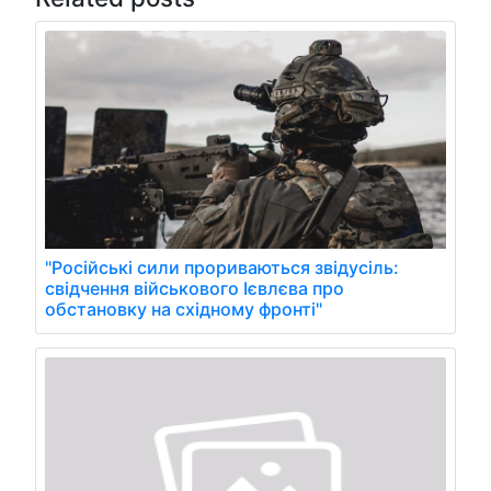
"Російські сили прориваються звідусіль:
свідчення військового Ієвлєва про
обстановку на східному фронті"