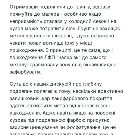
Отримавши подряпини до грунту, відразу
прямуйте до маляра - особливо якщо
неприємність сталася у холодний сезон і на
кузов може потрапити сіль. Грунт не захищає
метал від вологи і корозії, і дуже небажано
чекати появи вогнища іржі у місці
пошкодження. В принципі, це те саме, що і
пошкодження ЛФП "наскрізь" до самого
металу: травмовану зону слід якнайшвидше
зафарбувати.
Суть всіх наших дискусій про глибину
подряпин полягає в тому, наскільки ефективно
залишковий шар лакофарбового покриття
здатен захистити метал від корозії в зоні
ушкодження. Адже навіть якщо на поверхні
кузова під подряпаною фарбою присутнє
захисне цинкування чи фосфатування, це не
забезпечує повної гарантії від появи іржі, а