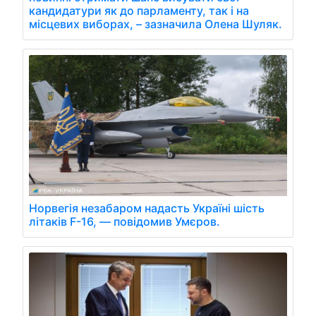
кандидатури як до парламенту, так і на
місцевих виборах, – зазначила Олена Шуляк.
Норвегія незабаром надасть Україні шість
літаків F-16, — повідомив Умєров.