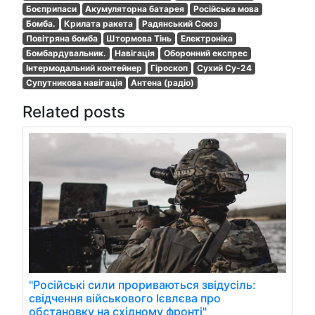
Боєприпаси
Акумуляторна батарея
Російська мова
Бомба.
Крилата ракета
Радянський Союз
Повітряна бомба
Штормова Тінь
Електроніка
Бомбардувальник.
Навігація
Оборонний експрес
Інтермодальний контейнер
Гіроскоп
Сухий Су-24
Супутникова навігація
Антена (радіо)
Related posts
"Російські сили прориваються звідусіль:
свідчення військового Ієвлєва про
обстановку на східному фронті"