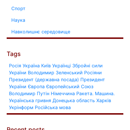
Спорт
Наука
Навколишнє середовище
Tags
Росія
Україна
Київ
Українці
Збройні сили
України
Володимир Зеленський
Росіяни
Президент (державна посада)
Президент
України
Європа
Європейський Союз
Володимир Путін
Німеччина
Ракета.
Машина.
Українська гривня
Донецька область
Харків
Укрінформ
Російська мова
Recent posts