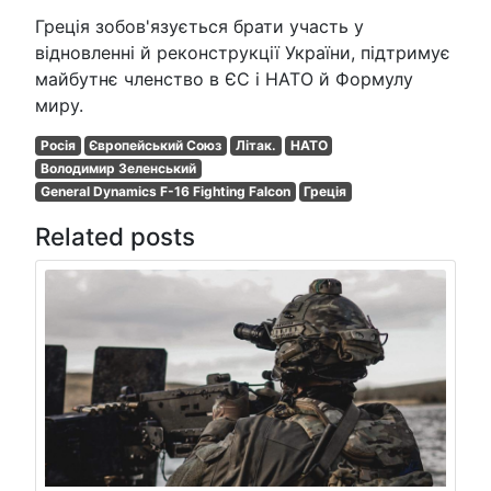
Греція зобов'язується брати участь у
відновленні й реконструкції України, підтримує
майбутнє членство в ЄС і НАТО й Формулу
миру.
Росія
Європейський Союз
Літак.
НАТО
Володимир Зеленський
General Dynamics F-16 Fighting Falcon
Греція
Related posts