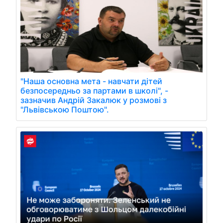
"Наша основна мета - навчати дітей
безпосередньо за партами в школі", -
зазначив Андрій Закалюк у розмові з
"Львівською Поштою".