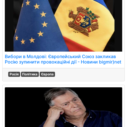
Вибори в Молдові: Європейський Союз закликав
Росію зупинити провокаційні дії - Новини bigmir)net
Росія
Політика
Європа