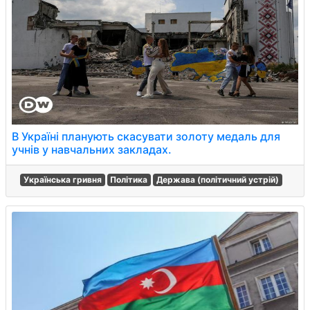
В Україні планують скасувати золоту медаль для
учнів у навчальних закладах.
Українська гривня
Політика
Держава (політичний устрій)