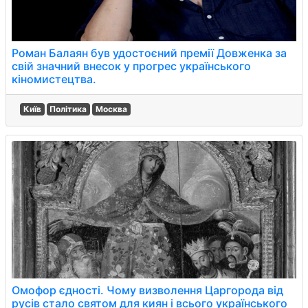
Роман Балаян був удостоєний премії Довженка за
свій значний внесок у прогрес українського
кіномистецтва.
Київ
Політика
Москва
Омофор єдності. Чому визволення Царгорода від
русів стало святом для киян і всього українського