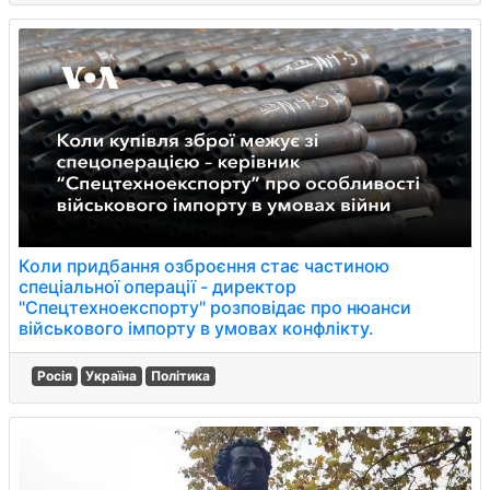
Коли придбання озброєння стає частиною
спеціальної операції - директор
"Спецтехноекспорту" розповідає про нюанси
військового імпорту в умовах конфлікту.
Росія
Україна
Політика