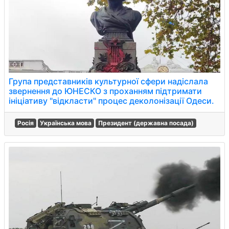
Група представників культурної сфери надіслала
звернення до ЮНЕСКО з проханням підтримати
ініціативу "відкласти" процес деколонізації Одеси.
Росія
Українська мова
Президент (державна посада)