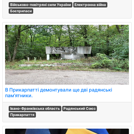
Військово-повітряні сили України
Електронна війна
Боєприпаси
В Прикарпатті демонтували ще дві радянські
пам'ятники.
Івано-Франківська область
Радянський Союз
Прикарпаття