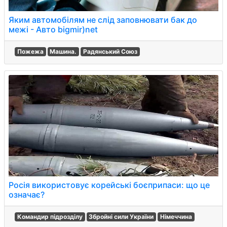
Яким автомобілям не слід заповнювати бак до
межі - Авто bigmir)net
Пожежа
Машина.
Радянський Союз
Росія використовує корейські боєприпаси: що це
означає?
Командир підрозділу
Збройні сили України
Німеччина