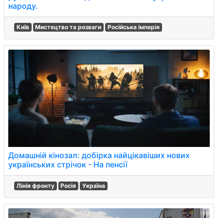
народу.
Київ
Мистецтво та розваги
Російська імперія
Домашній кінозал: добірка найцікавіших нових
українських стрічок - На пенсії
Лінія фронту
Росія
Україна