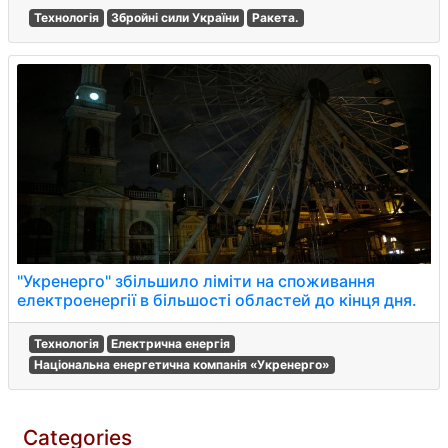
Технологія
Збройні сили України
Ракета.
"Укренерго" збільшило ліміти на споживання
електроенергії в більшості областей до кінця дня.
Технологія
Електрична енергія
Національна енергетична компанія «Укренерго»
Categories