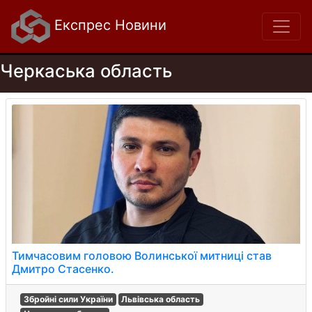
Експрес Новини
Черкаська область
Тимчасовим головою Волинської митниці став
Дмитро Стасенко.
Збройні сили України
Львівська область