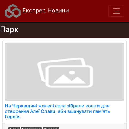
Експрес Новини
Парк
На Черкащині жителі села зібрали кошти для
створення Алеї Слави, аби вшанувати пам'ять
Героїв.