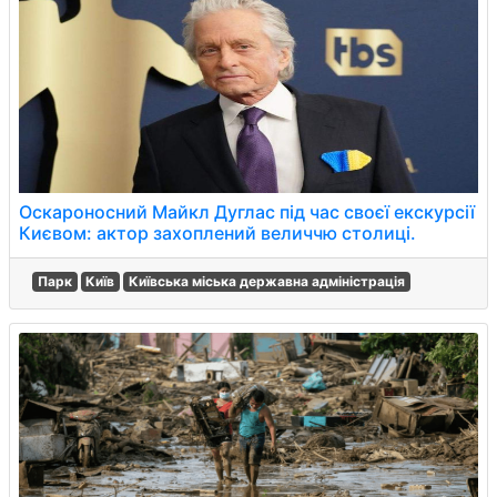
Оскароносний Майкл Дуглас під час своєї екскурсії
Києвом: актор захоплений величчю столиці.
Парк
Київ
Київська міська державна адміністрація