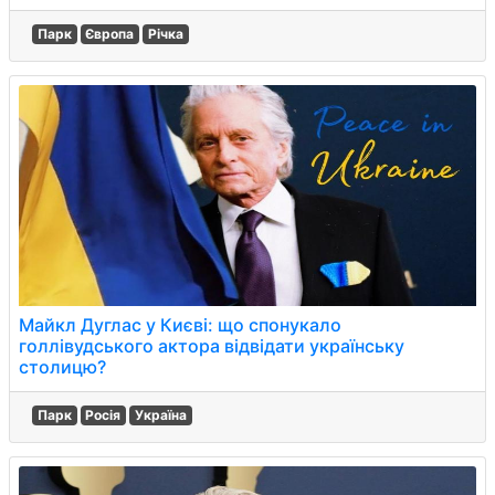
Парк
Європа
Річка
Майкл Дуглас у Києві: що спонукало
голлівудського актора відвідати українську
столицю?
Парк
Росія
Україна