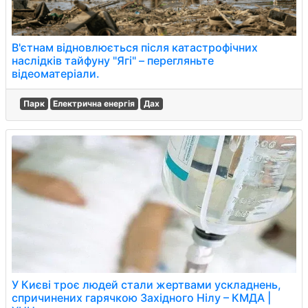
В'єтнам відновлюється після катастрофічних
наслідків тайфуну "Ягі" – перегляньте
відеоматеріали.
Парк
Електрична енергія
Дах
У Києві троє людей стали жертвами ускладнень,
спричинених гарячкою Західного Нілу – КМДА |