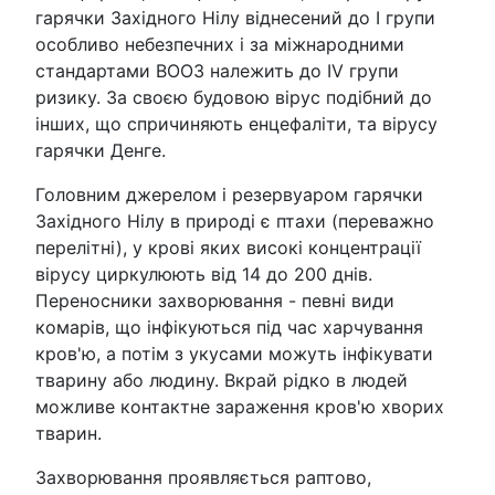
гарячки Західного Нілу віднесений до I групи
особливо небезпечних і за міжнародними
стандартами ВООЗ належить до IV групи
ризику. За своєю будовою вірус подібний до
інших, що спричиняють енцефаліти, та вірусу
гарячки Денге.
Головним джерелом і резервуаром гарячки
Західного Нілу в природі є птахи (переважно
перелітні), у крові яких високі концентрації
вірусу циркулюють від 14 до 200 днів.
Переносники захворювання - певні види
комарів, що інфікуються під час харчування
кров'ю, а потім з укусами можуть інфікувати
тварину або людину. Вкрай рідко в людей
можливе контактне зараження кров'ю хворих
тварин.
Захворювання проявляється раптово,