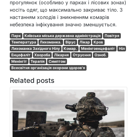
прогулянок (особливо у парках і лісових зонах)
носіть одяг, що максимально закриває тіло. З
настанням холодів і зникненням комарів
небезпека інфікування значно зменшується.
Парк
Київська міська державна адміністрація
Повітря
Температура
Лихоманка.
Вірус
Лікар
Кров
Лихоманка Західного Нілу
Комар.
Менінгоенцефаліт
Ніл
Енцефаліт
Хвороба
Лікарня
Отруєння
Озноб.
Менінгіт
Терапія
Симптом
Всесвітня організація охорони здоров'я
Related posts