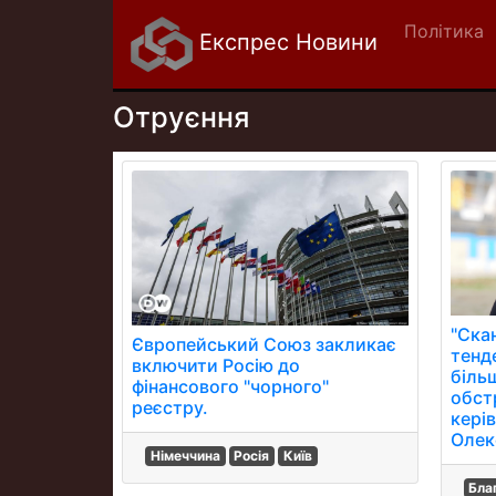
Політика
Експрес Новини
Отруєння
"Скан
Європейський Союз закликає
тенд
включити Росію до
біль
фінансового "чорного"
обстр
реєстру.
кері
Олек
Німеччина
Росія
Київ
Бла