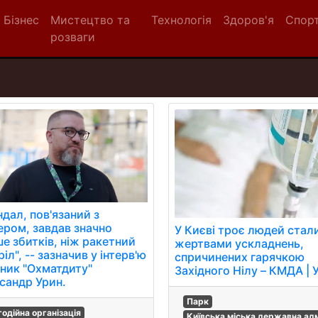
Бізнес
Мистецтво та
Технологія
Здоров'я
Спор
розваги
дал, пов'язаний з
ером, завдав значно
У Києві троє людей стал
ше збитків, ніж ракетний
жертвами ускладнень,
іл", -- зазначив у інтерв'ю
спричинених гарячкою
вник "Охматдиту"
Західного Нілу – КМДА |
сандр Урин.
Парк
годійна організація
Київська міська державна адм