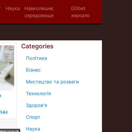
т
Наука
Навколишнє
GGbet
середовище
зеркало
Categories
Політика
Бізнес
Мистецтво та розваги
Технологія
и
Здоров'я
 УНН
Спорт
Наука
іністрація