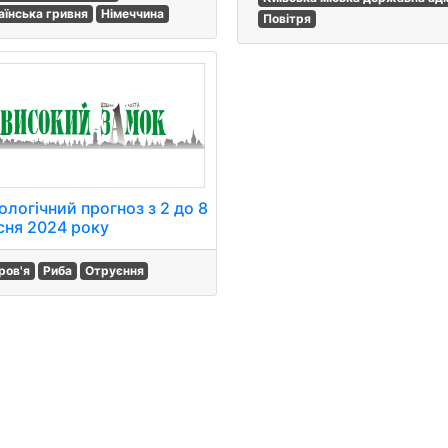
аїнська гривня
Німеччина
Повітря
ологічний прогноз з 2 до 8
сня 2024 року
ров'я
Риба
Отруєння