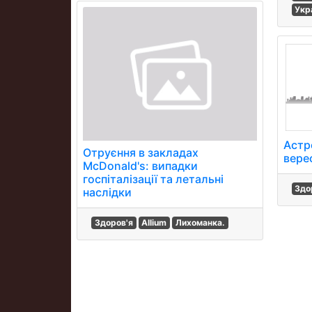
Укр
Астр
Отруєння в закладах
вере
McDonald's: випадки
госпіталізації та летальні
Здо
наслідки
Здоров'я
Allium
Лихоманка.