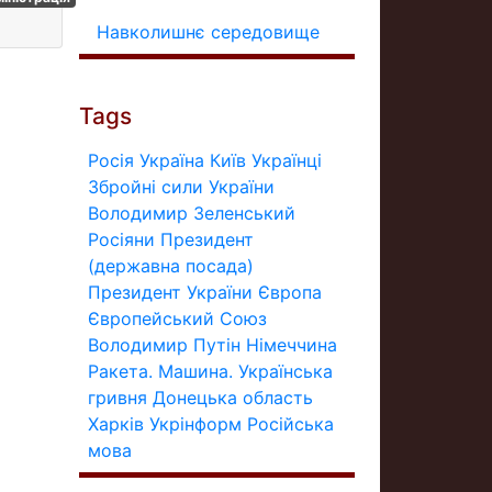
Навколишнє середовище
Tags
Росія
Україна
Київ
Українці
Збройні сили України
Володимир Зеленський
Росіяни
Президент
(державна посада)
Президент України
Європа
Європейський Союз
Володимир Путін
Німеччина
Ракета.
Машина.
Українська
гривня
Донецька область
Харків
Укрінформ
Російська
мова