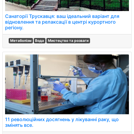
Санаторії Трускавця: ваш ідеальний варіант для
відновлення та релаксації в центрі курортного
регіону.
Метаболізм
Вода
Мистецтво та розваги
11 революційних досягнень у лікуванні раку, що
змінять все.