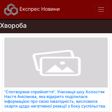
Експрес Новини
Хвороба
"Спотворене сприйняття". Учасниця шоу Холостяк
Настя Анісімова, яка відкрито поділилася
інформацією про свою інвалідність, висловила
скарги щодо негативної реакції з боку суспільства.