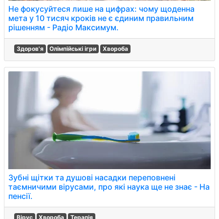
Не фокусуйтеся лише на цифрах: чому щоденна
мета у 10 тисяч кроків не є єдиним правильним
рішенням - Радіо Максимум.
Здоров'я
Олімпійські ігри
Хвороба
Зубні щітки та душові насадки переповнені
таємничими вірусами, про які наука ще не знає - На
пенсії.
Вірус
Хвороба
Терапія