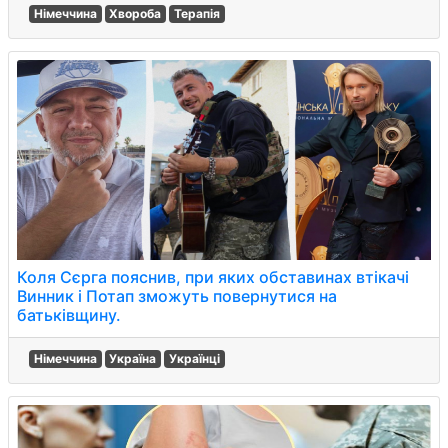
Німеччина
Хвороба
Терапія
Коля Сєрга пояснив, при яких обставинах втікачі
Винник і Потап зможуть повернутися на
батьківщину.
Німеччина
Україна
Українці