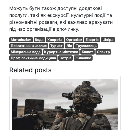
Можуть бути також доступні додаткові
послуги, такі як екскурсії, культурні події та
різноманітні розваги, які важливо врахувати
під час організації відпочинку.
Метаболізм
Вода
Хвороба
Організм
Енергія
Шкіра
Пейзажний живопис
Турист
Ліс
Трускавець
Мінеральна вода
Курортне містечко
Бювет
Спектр
Профілактична медицина
Острів
Живопис
Related posts