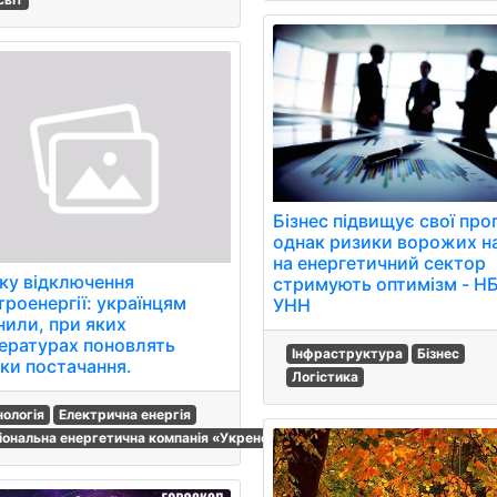
Бізнес підвищує свої про
однак ризики ворожих н
на енергетичний сектор
ку відключення
стримують оптимізм - НБ
троенергії: українцям
УНН
нили, при яких
ературах поновлять
Інфраструктура
Бізнес
іки постачання.
Логістика
нологія
Електрична енергія
іональна енергетична компанія «Укренерго»