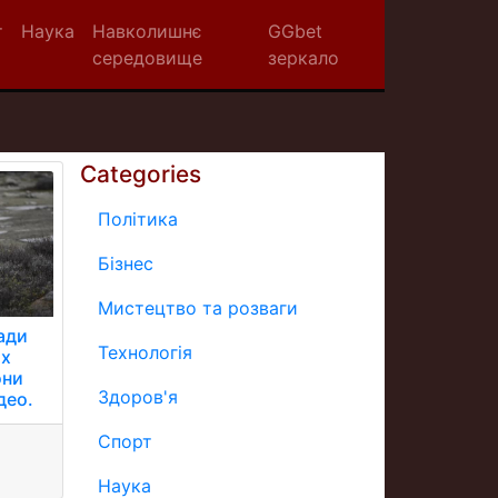
т
Наука
Навколишнє
GGbet
середовище
зеркало
Categories
Політика
Бізнес
Мистецтво та розваги
ади
Технологія
их
они
Здоров'я
део.
Спорт
Наука