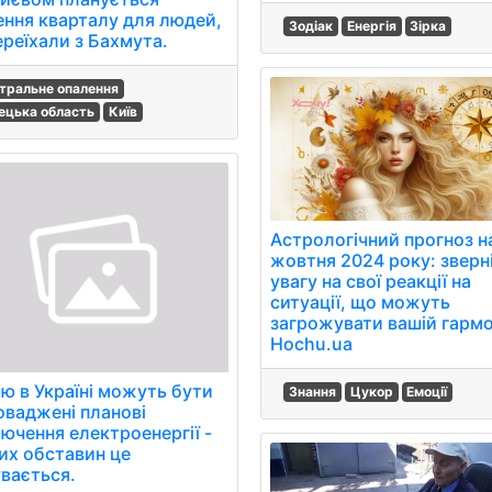
ення кварталу для людей,
Зодіак
Енергія
Зірка
ереїхали з Бахмута.
тральне опалення
ецька область
Київ
Астрологічний прогноз н
жовтня 2024 року: зверн
увагу на свої реакції на
ситуації, що можуть
загрожувати вашій гармон
Hochu.ua
ю в Україні можуть бути
Знання
Цукор
Емоції
оваджені планові
лючення електроенергії -
ких обставин це
увається.