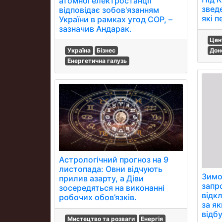
атомної електростанції
звед
відповідає зобов'язанням
які п
України в рамках угод СОР, –
зазначив Андарак.
Цен
Дон
Україна
Бізнес
Енергетична галузь
Астрологічний прогноз на 9
листопада: Овни відчують
Зимо
прилив азарту, а Діви
запр
зосередяться на виконанні
відк
робочих обов’язків.
за я
відб
Мистецтво та розваги
Енергія