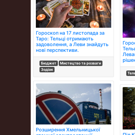
Гороскоп на 17 листопада за
Таро: Тельці отримають
Горо
задоволення, а Леви знайдуть
Тельц
нові перспективи.
Лева
ріше
Бюджет
Мистецтво та розваги
Зодіак
Тел
Розширення Хмельницької
Під 