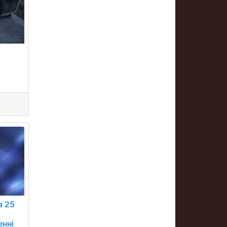
ь
а 25
енні