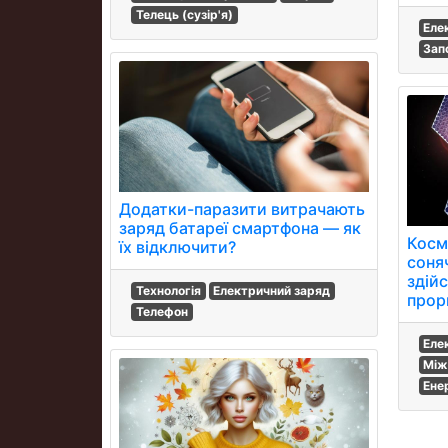
Телець (сузір'я)
Еле
Зап
Додатки-паразити витрачають
заряд батареї смартфона — як
Косм
їх відключити?
соняч
здій
Технологія
Електричний заряд
прор
Телефон
Еле
Між
Ене