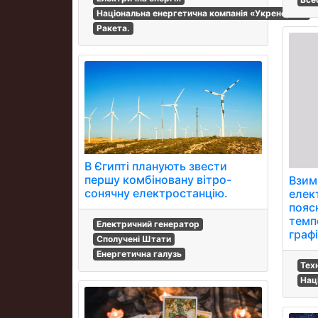
Національна енергетична компанія «Укренерго»
Ракета.
В Єгипті планують звести
першу комбіновану вітро-
Взим
сонячну електростанцію.
елек
пояс
темп
Електричний генератор
граф
Сполучені Штати
Енергетична галузь
Тех
Нац