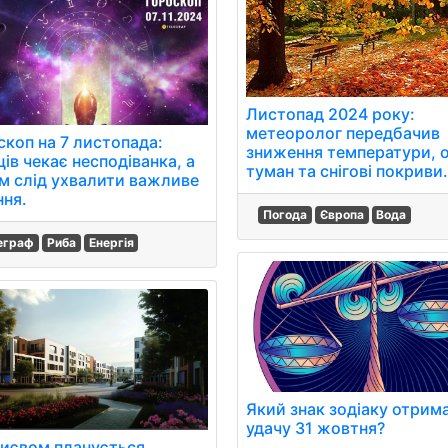
Листопад 2024 року:
метеоролог передбачив
скоп на 7 листопада:
зниження температури, 
ів чекає несподіванка, а
туман та снігові покриви
м слід ухвалити важливе
ння.
Погода
Європа
Вода
еграф
Риба
Енергія
Який знак зодіаку отрим
удачу 31 жовтня?
Києвом планується