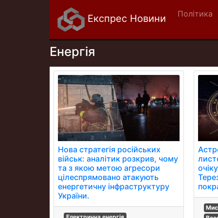
Політика
Експрес Новини
Енергія
Нова стратегія російських
Астр
військ: аналітик розкрив, чому
лист
та з якою метою агресори
очіку
цілеспрямовано атакують
Тере
енергетичну інфраструктуру
покр
України.
Мис
Електрична енергія
Все