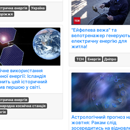
ктрична енергія
Україна
оріжжя
"Ейфелева вежа" та
велотренажер генеруют
електричну енергію для
житла!
ТСН
Енергія
Дніпро
ічне використання
ної енергії: Ісландія
снить цей історичний
ив першою у світі.
ктрична енергія
народна космічна станція
ргія
Астрологічний прогноз н
жовтня: Ракам слід
зосередитись на відновл