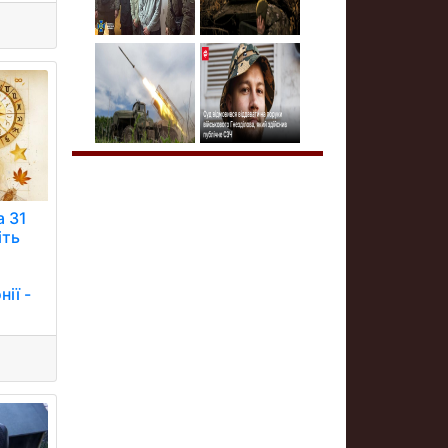
а 31
іть
ії -