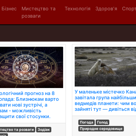
Бізнес
Мистецтво та
Технологія
Здоров'я
Спор
розваги
У маленьке містечко Кан
ологічний прогноз на 8
завітала група найбільш
опада: Близнюкам варто
ведмедів планети: чим в
вати нові зустрічі, а
зайняті тут — дивіться ві
зам - можливість
ащити свої стосунки.
Погода
Голод
Природне середовище
тецтво та розваги
Зодіак
світ