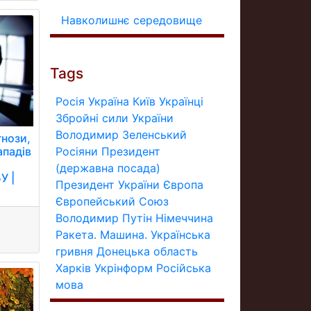
Навколишнє середовище
Tags
Росія
Україна
Київ
Українці
Збройні сили України
Володимир Зеленський
гнози,
Росіяни
Президент
ападів
(державна посада)
У |
Президент України
Європа
Європейський Союз
Володимир Путін
Німеччина
Ракета.
Машина.
Українська
гривня
Донецька область
Харків
Укрінформ
Російська
мова