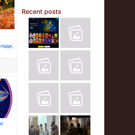
Recent posts
опади,
.
ає