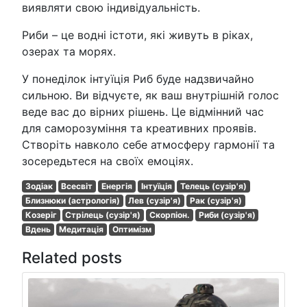
виявляти свою індивідуальність.
Риби – це водні істоти, які живуть в ріках,
озерах та морях.
У понеділок інтуїція Риб буде надзвичайно
сильною. Ви відчуєте, як ваш внутрішній голос
веде вас до вірних рішень. Це відмінний час
для саморозуміння та креативних проявів.
Створіть навколо себе атмосферу гармонії та
зосередьтеся на своїх емоціях.
Зодіак
Всесвіт
Енергія
Інтуїція
Телець (сузір'я)
Близнюки (астрологія)
Лев (сузір'я)
Рак (сузір'я)
Козеріг
Стрілець (сузір'я)
Скорпіон.
Риби (сузір'я)
Вдень
Медитація
Оптимізм
Related posts