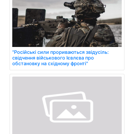
"Російські сили прориваються звідусіль:
свідчення військового Ієвлєва про
обстановку на східному фронті"