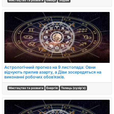
Мистецтво та розваги
Емоції
Зодіак
Астрологічний прогноз на 9 листопада: Овни
відчують прилив азарту, а Діви зосередяться на
виконанні робочих обов’язків.
Мистецтво та розваги
Енергія
Телець (сузір'я)