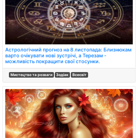
Астрологічний прогноз на 8 листопада: Близнюкам
варто очікувати нові зустрічі, а Терезам -
можливість покращити свої стосунки.
Мистецтво та розваги
Зодіак
Всесвіт