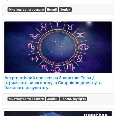
Мистецтво та розваги
Емоції
Зодіак
Астрологічний прогноз на 3 жовтня: Тельці
отримають винагороду, а Скорпіони досягнуть
бажаного результату.
Мистецтво та розваги
Зодіак
Телець (сузір'я)