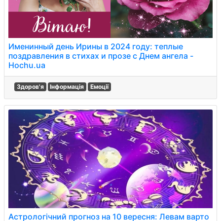
Именинный день Ирины в 2024 году: теплые
поздравления в стихах и прозе с Днем ангела -
Hochu.ua
Здоров'я
Інформація
Емоції
Астрологічний прогноз на 10 вересня: Левам варто