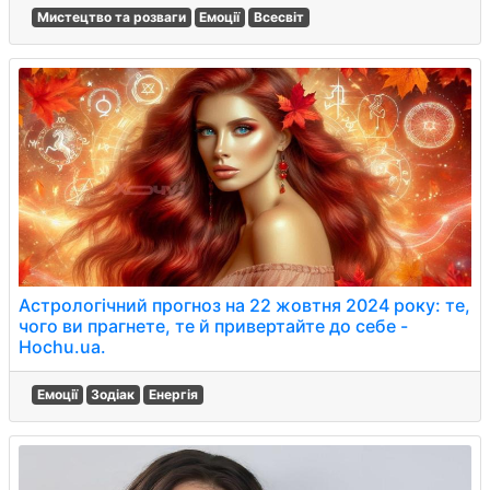
Мистецтво та розваги
Емоції
Всесвіт
Астрологічний прогноз на 22 жовтня 2024 року: те,
чого ви прагнете, те й привертайте до себе -
Hochu.ua.
Емоції
Зодіак
Енергія