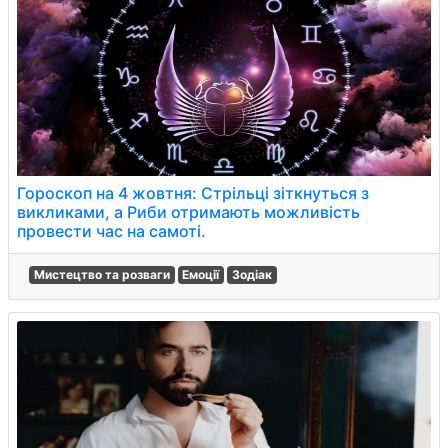
Гороскоп на 4 жовтня: Стрільці зіткнуться з
викликами, а Риби отримають можливість
провести час на самоті.
Мистецтво та розваги
Емоції
Зодіак